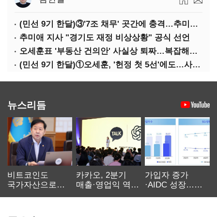
(민선 9기 한달)③'7조 채무' 곳간에 충격…추미애, 20년만에 '비상재정' 선언 승부수
추미애 지사 "경기도 재정 비상상황" 공식 선언
오세훈표 '부동산 건의안' 사실상 퇴짜…복잡해진 '재개발 31만호' 셈법
(민선 9기 한달)①오세훈, '헌정 첫 5선'에도…사법리스크·여소야대에 발목
뉴스리듬
비트코인도
카카오, 2분기
가입자 증가
국가자산으로…'
매출·영업익 역대
·AIDC 성장…
보관·평가·처분'
최대…에이전트
SKT 2분기 성장
기준은 숙제
AI 수익화 관건
본궤도