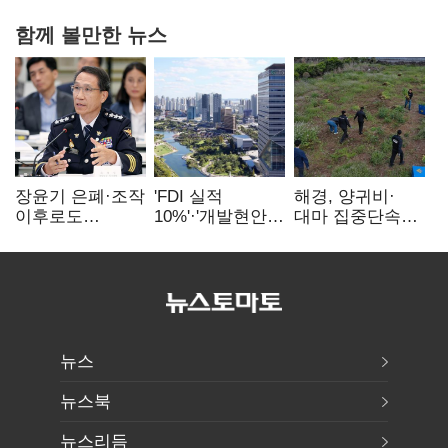
함께 볼만한 뉴스
장윤기 은폐·조작
'FDI 실적
해경, 양귀비·
이후로도
10%'·'개발현안
대마 집중단속…
정보유출·
산적'…
4개월 동안
내부비위…경찰
인천경제청장
249명 검거
신뢰는 어디에
구원투수 찾기
뉴스
뉴스북
뉴스리듬