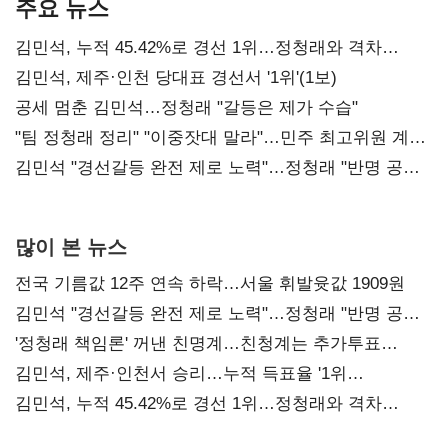
주요 뉴스
김민석, 누적 45.42%로 경선 1위…정청래와 격차
0.86%p(2보)
김민석, 제주·인천 당대표 경선서 '1위'(1보)
공세 멈춘 김민석…정청래 "갈등은 제가 수습"
"팀 정청래 정리" "이중잣대 말라"…민주 최고위원 계파
다툼 격화
김민석 "경선갈등 완전 제로 노력"…정청래 "반명 공세
사과부터"
많이 본 뉴스
전국 기름값 12주 연속 하락…서울 휘발윳값 1909원
김민석 "경선갈등 완전 제로 노력"…정청래 "반명 공세
사과부터"
'정청래 책임론' 꺼낸 친명계…친청계는 추가투표
때리기
김민석, 제주·인천서 승리…누적 득표율 '1위
탈환'(종합)
김민석, 누적 45.42%로 경선 1위…정청래와 격차
0.86%p(2보)