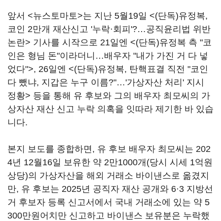
앞서 <뉴스토마토>는 지난 5월19일 <
(단독)유정복,
코인 2만개 재산신고 '누락·회피'?…공직윤리법 위반
논란
> 기사를 시작으로 21일엔 <
(단독)유정복 측 "코
인은 형님 돈"이라더니…배우자 "내가 가진 거 다 넣
었다"
>, 26일엔 <
(단독)유정복, 탄핵표결 직전 "코인
다 뺐냐, 지갑은 누구 이름?"…'가상자산 처리' 지시
정황
> 등을 통해 유 후보와 그의 배우자 최모씨의 가
상자산 재산 신고 누락 의혹을 잇따라 제기한 바 있습
니다.
본지 보도를 종합하면, 유 후보 배우자 최모씨는 202
4년 12월16일 보유한 약 2만1000개(당시 시세 1억원
상당)의 가상자산을 해외 거래소 바이낸스로 옮겼지
만, 유 후보는 2025년 공직자 재산 공개와 6·3 지방선
거 후보자 등록 신고서에서 국내 거래소에 있는 약 5
300만원어치만 신고하고 바이낸스 보유분은 누락했