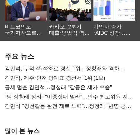
비트코인도
카카오, 2분기
가입자 증가
국가자산으로…'
매출·영업익 역대
·AIDC 성장…
보관·평가·처분'
최대…에이전트
SKT 2분기 성장
기준은 숙제
AI 수익화 관건
본궤도
주요 뉴스
김민석, 누적 45.42%로 경선 1위…정청래와 격차
0.86%p(2보)
김민석, 제주·인천 당대표 경선서 '1위'(1보)
공세 멈춘 김민석…정청래 "갈등은 제가 수습"
"팀 정청래 정리" "이중잣대 말라"…민주 최고위원 계파
다툼 격화
김민석 "경선갈등 완전 제로 노력"…정청래 "반명 공세
사과부터"
많이 본 뉴스