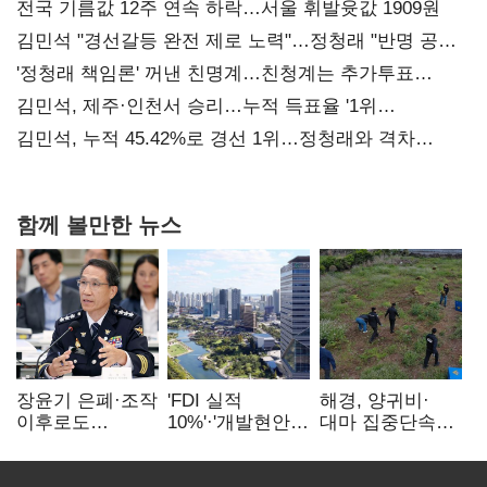
전국 기름값 12주 연속 하락…서울 휘발윳값 1909원
김민석 "경선갈등 완전 제로 노력"…정청래 "반명 공세
사과부터"
'정청래 책임론' 꺼낸 친명계…친청계는 추가투표
때리기
김민석, 제주·인천서 승리…누적 득표율 '1위
탈환'(종합)
김민석, 누적 45.42%로 경선 1위…정청래와 격차
0.86%p(2보)
함께 볼만한 뉴스
장윤기 은폐·조작
'FDI 실적
해경, 양귀비·
이후로도
10%'·'개발현안
대마 집중단속…
정보유출·
산적'…
4개월 동안
내부비위…경찰
인천경제청장
249명 검거