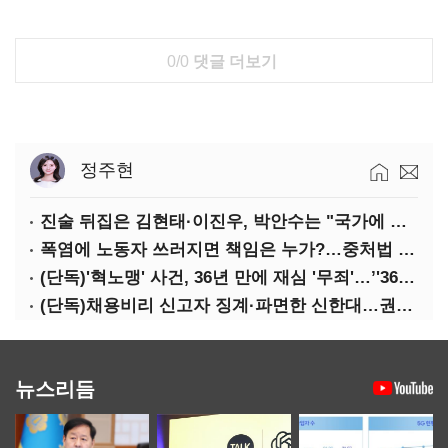
0/0
댓글 더보기
정주현
진술 뒤집은 김현태·이진우, 박안수는 "국가에 헌신"…법정서 드러난 군 수뇌부의 민낯
폭염에 노동자 쓰러지면 책임은 누가?…중처법 처벌될까?
(단독)'혁노맹' 사건, 36년 만에 재심 '무죄'…’'36시간 불법구금·자백강요' 인정
(단독)채용비리 신고자 징계·파면한 신한대…권익위 제동에도 갈등 계속
뉴스리듬