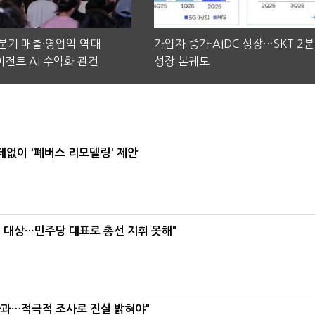
2분기 매출·영업익 역대
가입자 증가·AIDC 성장…SKT 2
전트 AI 수익화 관건
성장 본궤도
데없이 '폐버스 리모델링' 제안
택' 대상…민주당 대표로 총선 지휘 못해"
사과…적극적 조사로 진실 밝혀야"