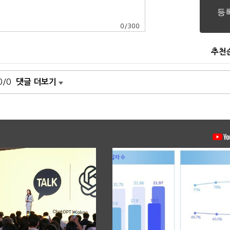
0
/
300
추천
0/0
댓글 더보기