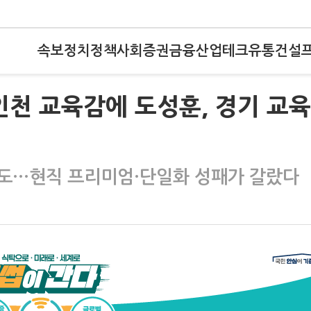
속보
정치
정책
사회
증권
금융
산업
테크
유통
건설
인천 교육감에 도성훈, 경기 교
전도…현직 프리미엄·단일화 성패가 갈랐다