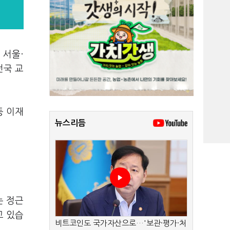
 서울·
전국 교
등 이재
뉴스리듬
는 정근
고 있습
비트코인도 국가자산으로…'보관·평가·처