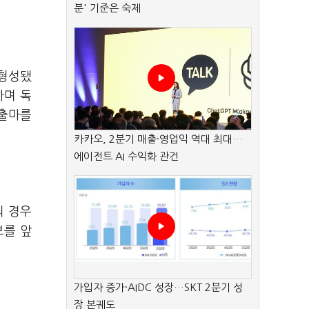
분' 기준은 숙제
 형성됐
하며 독
 출마를
카카오, 2분기 매출·영업익 역대 최대…
에이전트 AI 수익화 관건
의 경우
보를 앞
가입자 증가·AIDC 성장…SKT 2분기 성
장 본궤도