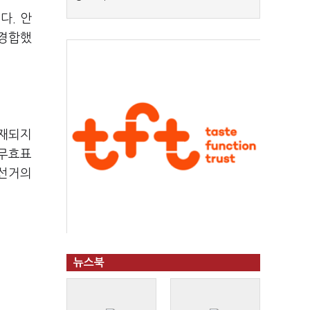
다. 안
 경합했
기재되지
 무효표
 선거의
뉴스북