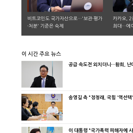
비트코인도 국가자산으로…'보관·평가
카카오, 
·처분' 기준은 숙제
최대…에이
이 시간 주요 뉴스
공급 속도전 외치더니…황희, 난
송영길 측 "정청래, 국힘 '역선
이 대통령 "국가폭력 피해자에 