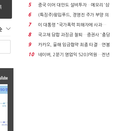
빈 매대 채우며 문 연 ...
5
중국 이어 대만도 설비투자…메모리 ‘삼
국전쟁’
6
(특징주)윙입푸드, 경영진 주가 부양 의
지에 상한가...
7
이 대통령 "국가폭력 피해자에 사과…
순
적극적 조사로 진...
8
국고채 담합 과징금 철퇴…증권사 '충당
금 폭탄' 우려...
9
카카오, 올해 임금협약 최종 타결…연봉
6.3% 인상·격려...
10
네이버, 2분기 영업익 5203억원…전년
비 0.2% 감소...