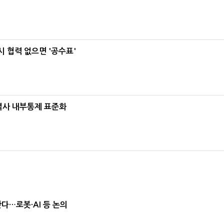
 협력 없으면 '공수표'
계열사 내부통제 표준화
난다…로봇·AI 등 논의