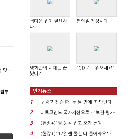
집다운 집이 필요하
편의점 전성시대
다
영화관의 시대는 끝
"CD로 구워오세요"
(마약범죄, 처벌에서 치료로)②(단독)"마약은 전염병…여성 맞춤형 재활과정 개발 중"
났다?
인기뉴스
사법부
1
구광모-젠슨 황, 두 달 만에 또 만난다…
로봇·AI 등 논...
2
비트코인도 국가자산으로…'보관·평가·
처분' 기준은 ...
3
(현장+)"팔 생각 접고 호가 높여
요"…'덜 똘똘한 한 채' 20...
4
(현장+)"12일엔 물건 다 들어와요"…