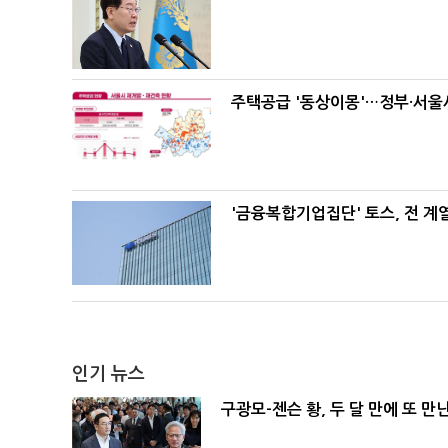
주택공급 '동상이몽'…정부·서울시
'금융복합기업집단' 토스, 전 
인기 뉴스
구광모-젠슨 황, 두 달 만에 또 만