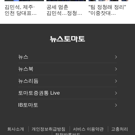
김민석, 제주·
공세 멈춘
"팀 정청래 정리"
인천 당대표
김민석…정청래
"이중잣대
경선서 '1위'(1보)
"갈등은 제가
말라"…민주
수습"
최고위원 계파
다툼 격화
뉴스
뉴스북
뉴스리듬
토마토증권통 Live
IB토마토
회사소개
개인정보취급방침
서비스 이용약관
고충처리
정정반론보도