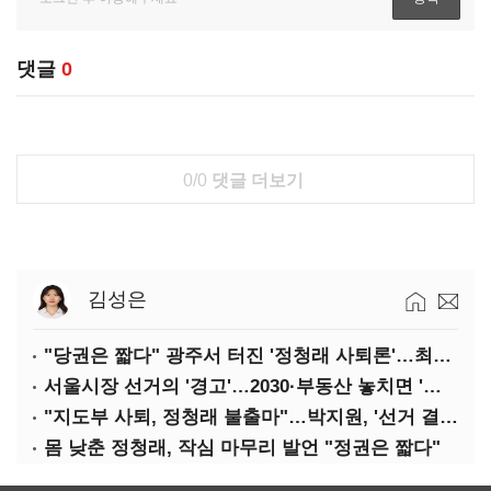
댓글
0
0/0
댓글 더보기
김성은
"당권은 짧다" 광주서 터진 '정청래 사퇴론'…최고위 '아수라장'
서울시장 선거의 '경고'…2030·부동산 놓치면 '총선도 대선도' 패배
"지도부 사퇴, 정청래 불출마"…박지원, '선거 결과 책임' 강조
몸 낮춘 정청래, 작심 마무리 발언 "정권은 짧다"