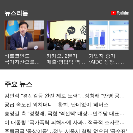
뉴스리듬
비트코인도
카카오, 2분기
가입자 증가
국가자산으로…'
매출·영업익 역대
·AIDC 성장…
보관·평가·처분'
최대…에이전트
SKT 2분기 성장
기준은 숙제
AI 수익화 관건
본궤도
주요 뉴스
김민석 "경선갈등 완전 제로 노력"…정청래 "반명 공세
사과부터"
공급 속도전 외치더니…황희, 난데없이 '폐버스
리모델링' 제안
송영길 측 "정청래, 국힘 '역선택' 대상…민주당 대표로
총선 지휘 못해"
이 대통령 "국가폭력 피해자에 사과…적극적 조사로
진실 밝혀야"
주택공급 '동상이몽'…정부·서울시 협력 없으면 '공수표'