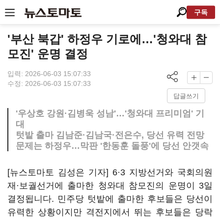
구독
'부산 북갑' 하정우 기로에…'청와대 참
모진' 운명 결정
입력: 2026-06-03 15:07:33
수정: 2026-06-03 15:07:33
답글쓰기
'우상호 강원·김병욱 성남'…'청와대 프리미엄' 기
대
텃밭 출마 김남준·김남국·전은수, 당선 유력 전망
문제는 하정우…막판 '한동훈 돌풍'에 당선 안갯속
[뉴스토마토 김성은 기자] 6·3 지방선거와 국회의원
재·보궐선거에 출마한 청와대 참모진의 운명이 3일
결정됩니다. 민주당 텃밭에 출마한 후보들은 당선이
유력한 상황이지만 격전지에서 뛰는 후보들은 당락