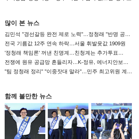
많이 본 뉴스
김민석 "경선갈등 완전 제로 노력"…정청래 "반명 공세
사과부터"
전국 기름값 12주 연속 하락…서울 휘발윳값 1909원
'정청래 책임론' 꺼낸 친명계…친청계는 추가투표
때리기
전쟁에 원유 공급망 흔들리자…K-정유, 에너지안보
핵심으로 재부상
"팀 정청래 정리" "이중잣대 말라"…민주 최고위원 계파
다툼 격화
함께 볼만한 뉴스