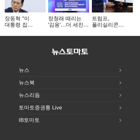
장동혁 "이
정청래 때리는
트럼프,
대통령 집
'김용'…더 세진
폴리실리콘
팔자마자 세금
'대통령 최측근'
파생상품에 15%
폭탄…'내로남불'"
입
관세…"미 산업
재건"
뉴스
뉴스북
뉴스리듬
토마토증권통 Live
IB토마토