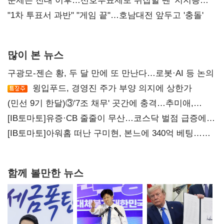
4만278명
문제는 전대 이후…선호투표제로 뒤집힐 땐 '지지층
불복'
"1차 투표서 과반" "게임 끝"…호남대전 앞두고 '충돌'
많이 본 뉴스
구광모-젠슨 황, 두 달 만에 또 만난다…로봇·AI 등 논의
윙입푸드, 경영진 주가 부양 의지에 상한가
(민선 9기 한달)③'7조 채무' 곳간에 충격…추미애,
20년만에 '비상재정' 선언 승부수
[IB토마토]유증·CB 줄줄이 무산…코스닥 벌점 급증에
상폐 압박
[IB토마토]아워홈 떠난 구미현, 본느에 340억 베팅…
가족 지배체제 구축
함께 볼만한 뉴스