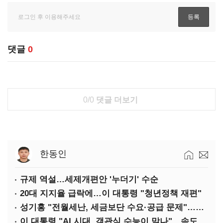
댓글
0
0/0
댓글 더보기
한동인
규제 역설…세제개편안 '누더기' 수순
20대 지지율 급락에…이 대통령 "청년정책 재편"
성기홍 "전월세난, 세금보단 수요·공급 문제"…닥공 시사
이 대통령 "AI 시대, 객관식 수능이 맞나"…속도전 '경계'