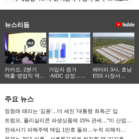
뉴스리듬
카카오, 2분기
가입자 증가
배터리 3사, 호남
매출·영업익 역대
·AIDC 성장…
ESS 시장서
최대…에이전트
SKT 2분기 성장
‘격돌’
AI 수익화 관건
본궤도
주요 뉴스
정청래 때리는 '김용'…더 세진 '대통령 최측근' 입
트럼프, 폴리실리콘 파생상품에 15% 관세…"미 산업
재건"
전세사기 피해주택 매입 1만호 돌파…누적 피해자