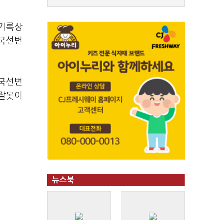
 기록상
 국선변
 국선변
 잘못이
뉴스북