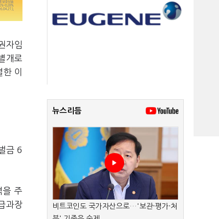
급권자임
 별개로
별한 이
뉴스리듬
벌금 6
벽을 주
응급과장
비트코인도 국가자산으로…'보관·평가·처
분' 기준은 숙제