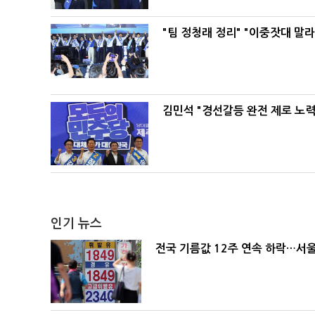
"팀 정청래 정리" "이중잣대 말
김민석 "경선갈등 완전 제로 노력
인기 뉴스
전국 기름값 12주 연속 하락…서울