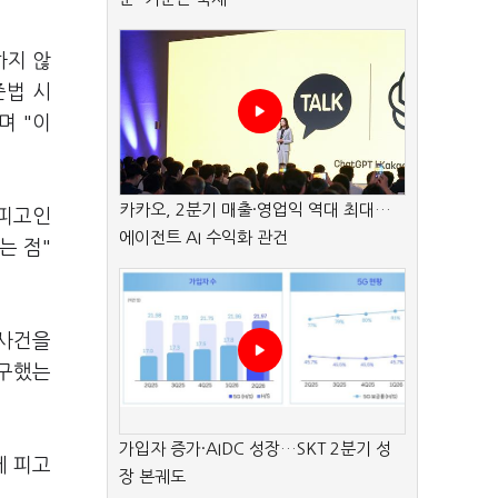
하지 않
준법 시
며 "이
카카오, 2분기 매출·영업익 역대 최대…
"피고인
에이전트 AI 수익화 관건
는 점"
 사건을
청구했는
가입자 증가·AIDC 성장…SKT 2분기 성
에 피고
장 본궤도