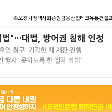
속보
정치
정책
사회
증권
금융
산업
테크
유통
건설
위법"…대법, 방어권 침해 인정
호인 청구' 기각한 채 재판 진행
권 행사' 못하도록 한 절차 위법"