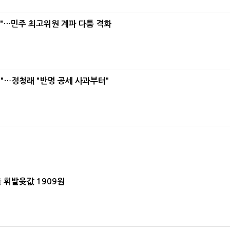
라"…민주 최고위원 계파 다툼 격화
"…정청래 "반명 공세 사과부터"
 휘발윳값 1909원