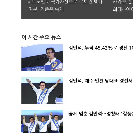
비트코인도 국가자산으로…'보관·평가
카카오, 
·처분' 기준은 숙제
최대…에이
이 시간 주요 뉴스
김민석, 누적 45.42%로 경선 
김민석, 제주·인천 당대표 경선서 '
공세 멈춘 김민석…정청래 "갈등