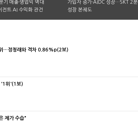
2분기 매출·영업익 역대
가입자 증가·AIDC 성장…SKT 2
전트 AI 수익화 관건
성장 본궤도
1위…정청래와 격차 0.86%p(2보)
1위'(1보)
은 제가 수습"