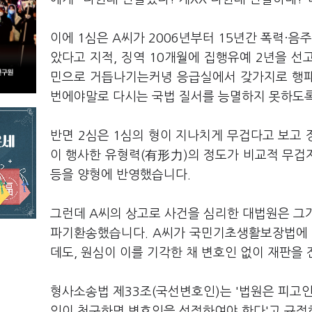
이에 1심은 A씨가 2006년부터 15년간 폭력·
았다고 지적, 징역 10개월에 집행유예 2년을 선
민으로 거듭나기는커녕 응급실에서 갖가지로 행패
번에야말로 다시는 국법 질서를 능멸하지 못하도
반면 2심은 1심의 형이 지나치게 무겁다고 보고 
이 행사한 유형력(有形力)의 정도가 비교적 무겁지
등을 양형에 반영했습니다.
그런데 A씨의 상고로 사건을 심리한 대법원은 그
파기환송했습니다. A씨가 국민기초생활보장법에 
데도, 원심이 이를 기각한 채 변호인 없이 재판
형사소송법 제33조(국선변호인)는 '법원은 피고인
인이 청구하면 변호인을 선정하여야 한다'고 규정