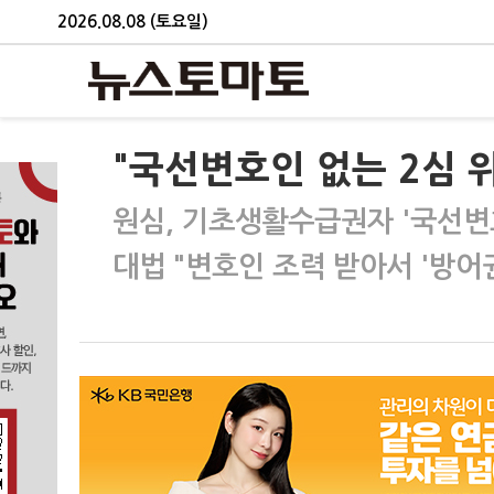
2026.08.08 (토요일)
"국선변호인 없는 2심 
원심, 기초생활수급권자 '국선변
대법 "변호인 조력 받아서 '방어