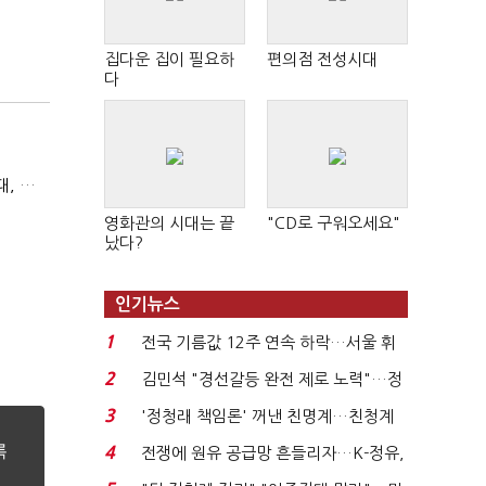
집다운 집이 필요하
편의점 전성시대
다
(마약범죄, 처벌에서 치료로)①(단독)마약사범 7400명 시대, 담장 안 '치료 혁명'…광주교도소의 도전
영화관의 시대는 끝
"CD로 구워오세요"
났다?
인기뉴스
1
전국 기름값 12주 연속 하락…서울 휘
발윳값 1909원...
2
김민석 "경선갈등 완전 제로 노력"…정
청래 "반명 공세 사...
3
'정청래 책임론' 꺼낸 친명계…친청계
는 추가투표 때리기...
4
전쟁에 원유 공급망 흔들리자…K-정유,
에너지안보 핵심...