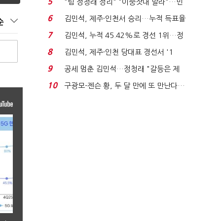
5
"팀 정청래 정리" "이중잣대 말라"…민
주 최고위원 계파 다...
6
김민석, 제주·인천서 승리…누적 득표율
순
'1위 탈환'(종합)...
7
김민석, 누적 45.42%로 경선 1위…정
청래와 격차 0.86%p(...
8
김민석, 제주·인천 당대표 경선서 '1
위'(1보)...
9
공세 멈춘 김민석…정청래 "갈등은 제
가 수습"
10
구광모-젠슨 황, 두 달 만에 또 만난다…
로봇·AI 등 논...