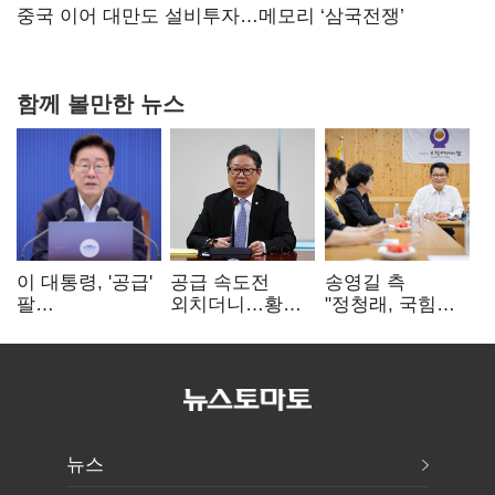
연 홈플러스
중국 이어 대만도 설비투자…메모리 ‘삼국전쟁’
함께 볼만한 뉴스
이 대통령, '공급'
공급 속도전
송영길 측
팔
외치더니…황희,
"정청래, 국힘
걷어붙였는데…
난데없이 '폐버스
'역선택' 대상…
여 내부선
리모델링' 제안
민주당 대표로
'부동산
총선 지휘 못해"
망언'(종합)
뉴스