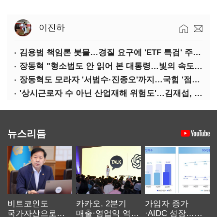
이진하
김용범 책임론 봇물…경질 요구에 'ETF 특검' 주장까지
장동혁 "형소법도 안 읽어 본 대통령…빛의 속도로 무너질 것"
장동혁도 모라자 '서범수·진종오'까지…국힘 '점입가경'
'상시근로자 수 아닌 산업재해 위험도'…김재섭, 산재예방 지원기준 손질
뉴스리듬
비트코인도
카카오, 2분기
가입자 증가
국가자산으로…'
매출·영업익 역대
·AIDC 성장…