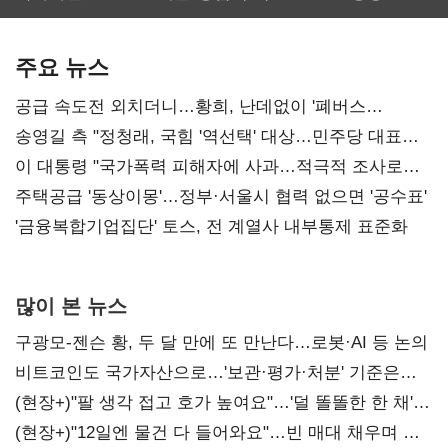
보관·평가·처분'
최대…에이전트
SKT 2분기 성장
기준은 숙제
AI 수익화 관건
본궤도
주요 뉴스
공급 속도전 외치더니…황희, 난데없이 '폐버스
리모델링' 제안
송영길 측 "정청래, 국힘 '역선택' 대상…민주당 대표로
총선 지휘 못해"
이 대통령 "국가폭력 피해자에 사과…적극적 조사로
진실 밝혀야"
주택공급 '동상이몽'…정부·서울시 협력 없으면 '공수표'
'금융복합기업집단' 토스, 전 계열사 내부통제 표준화
많이 본 뉴스
구광모-젠슨 황, 두 달 만에 또 만난다…로봇·AI 등 논의
비트코인도 국가자산으로…'보관·평가·처분' 기준은
숙제
(현장+)"팔 생각 접고 호가 높여요"…'덜 똘똘한 한 채'
20억 키맞추기
(현장+)"12일엔 물건 다 들어와요"…빈 매대 채우며 문