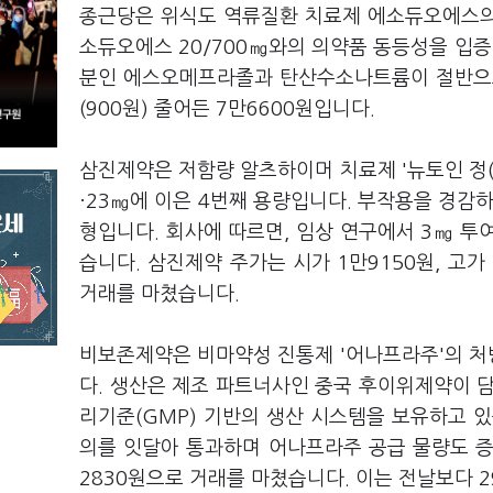
종근당은 위식도 역류질환 치료제 에소듀오에스의
소듀오에스 20/700㎎와의 의약품 동등성을 입
분인 에스오메프라졸과 탄산수소나트륨이 절반으로
(900원) 줄어든 7만6600원입니다.
삼진제약은 저함량 알츠하이머 치료제 '뉴토인 정(
·23㎎에 이은 4번째 용량입니다. 부작용을 경감
형입니다. 회사에 따르면, 임상 연구에서 3㎎ 투
습니다. 삼진제약 주가는 시가 1만9150원, 고가 
거래를 마쳤습니다.
비보존제약은 비마약성 진통제 '어나프라주'의 처방
다. 생산은 제조 파트너사인 중국 후이위제약이 
리기준(GMP) 기반의 생산 시스템을 보유하고 있
의를 잇달아 통과하며 어나프라주 공급 물량도 증
2830원으로 거래를 마쳤습니다. 이는 전날보다 29