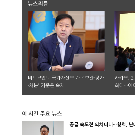
뉴스리듬
비트코인도 국가자산으로…'보관·평가
카카오, 
·처분' 기준은 숙제
최대…에이
이 시간 주요 뉴스
공급 속도전 외치더니…황희, 난