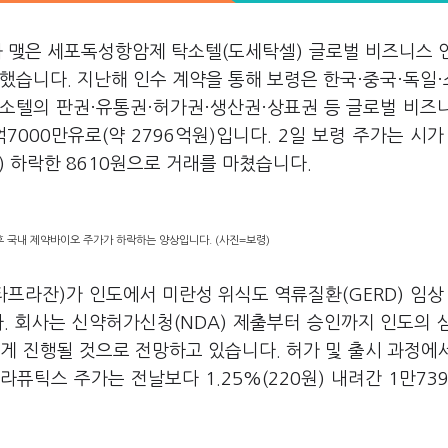
와 맺은 세포독성항암제 탁소텔(도세탁셀) 글로벌 비즈니스 
했습니다. 지난해 인수 계약을 통해 보령은 한국·중국·독일
탁소텔의 판권·유통권·허가권·생산권·상표권 등 글로벌 비즈
7000만유로(약 2796억원)입니다. 2일 보령 주가는 시가 
원) 하락한 8610원으로 거래를 마쳤습니다.
후 국내 제약바이오 주가가 하락하는 양상입니다. (사진=보령)
프라잔)가 인도에서 미란성 위식도 역류질환(GERD) 임상
 회사는 신약허가신청(NDA) 제출부터 승인까지 인도의 
게 진행될 것으로 전망하고 있습니다. 허가 및 출시 과정에
퓨틱스 주가는 전날보다 1.25%(220원) 내려간 1만73