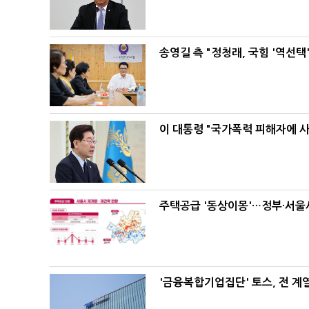
송영길 측 "정청래, 국힘 '역선
이 대통령 "국가폭력 피해자에 
주택공급 '동상이몽'…정부·서울시
'금융복합기업집단' 토스, 전 