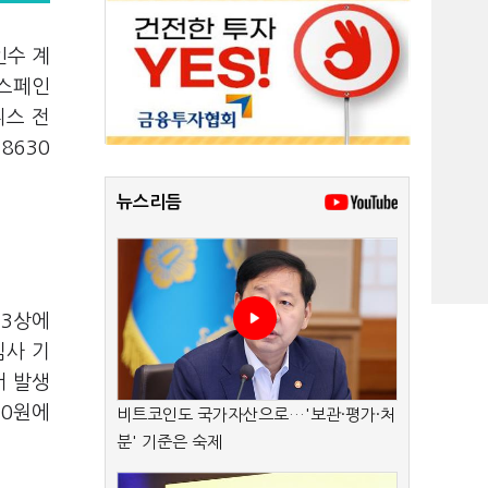
인수 계
·스페인
니스 전
8630
뉴스리듬
 3상에
심사 기
서 발생
90원에
비트코인도 국가자산으로…'보관·평가·처
분' 기준은 숙제