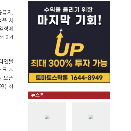
공급자,
적을 시
 일정에
 2.4
온라인몰
스크 △
장 오픈
원) 하
뉴스북