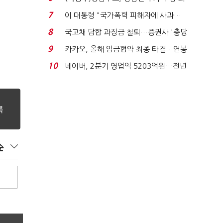
지에 상한가...
7
이 대통령 "국가폭력 피해자에 사과…
적극적 조사로 진...
8
국고채 담합 과징금 철퇴…증권사 '충당
금 폭탄' 우려...
9
카카오, 올해 임금협약 최종 타결…연봉
6.3% 인상·격려...
10
네이버, 2분기 영업익 5203억원…전년
비 0.2% 감소...
순