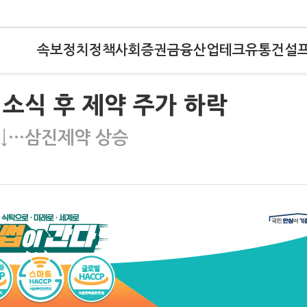
속보
정치
정책
사회
증권
금융
산업
테크
유통
건설
소식 후 제약 주가 하락
당↓…삼진제약 상승