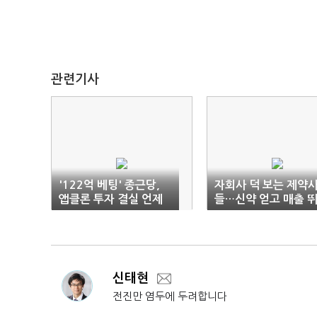
관련기사
'122억 베팅' 종근당,
자회사 덕 보는 제약
앱클론 투자 결실 언제
들…신약 얻고 매출 
쯤
고
신태현
전진만 염두에 두려합니다