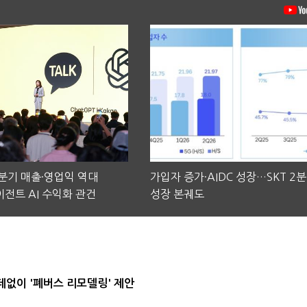
2분기 매출·영업익 역대
가입자 증가·AIDC 성장…SKT 2
전트 AI 수익화 관건
성장 본궤도
데없이 '폐버스 리모델링' 제안