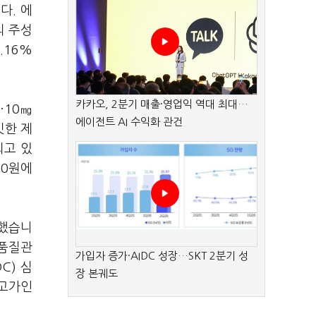
다. 에
의 주성
.16%
카카오, 2분기 매출·영업익 역대 최대…
·10㎎
에이전트 AI 수익화 관건
깃한 제
되고 있
50원에
주했습니
·품질관
가입자 증가·AIDC 성장…SKT 2분기 성
C) 심
장 본궤도
 고가인