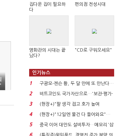
집다운 집이 필요하
편의점 전성시대
다
영화관의 시대는 끝
"CD로 구워오세요"
났다?
인기뉴스
외
1
구광모-젠슨 황, 두 달 만에 또 만난다…
'
로봇·AI 등 논...
2
비트코인도 국가자산으로…'보관·평가·
처분' 기준은 ...
3
(현장+)"팔 생각 접고 호가 높여
요"…'덜 똘똘한 한 채' 20...
4
(현장+)"12일엔 물건 다 들어와요"…
빈 매대 채우며 문 연 ...
5
중국 이어 대만도 설비투자…메모리 ‘삼
국전쟁’
6
(특징주)윙입푸드, 경영진 주가 부양 의