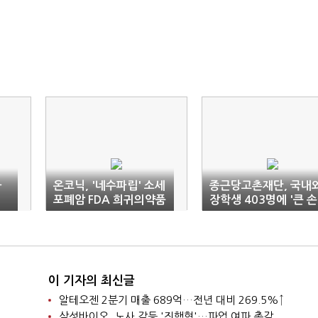
사
온코닉, '네수파립' 소세
종근당고촌재단, 국내
뛰
포폐암 FDA 희귀의약품
장학생 403명에 '큰 손
승인 획득
지원
이 기자의 최신글
알테오젠 2분기 매출 689억…전년 대비 269.5%↑
삼성바이오, 노사 갈등 '진행형'…파업 여파 촉각