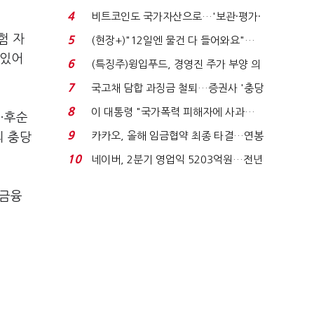
요"…'덜 똘똘한 한 채' 20...
4
비트코인도 국가자산으로…'보관·평가·
처분' 기준은 ...
험 자
5
(현장+)"12일엔 물건 다 들어와요"…
 있어
빈 매대 채우며 문 연 ...
6
(특징주)윙입푸드, 경영진 주가 부양 의
지에 상한가...
7
국고채 담합 과징금 철퇴…증권사 '충당
금 폭탄' 우려...
8
이 대통령 "국가폭력 피해자에 사과…
중·후순
적극적 조사로 진...
9
카카오, 올해 임금협약 최종 타결…연봉
의 충당
6.3% 인상·격려...
10
네이버, 2분기 영업익 5203억원…전년
비 0.2% 감소...
 금융