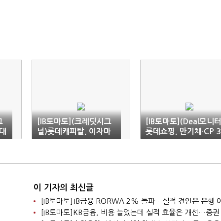
그
[IB토마토](크레딧시그
[IB토마토](Deal모니터
기대
널)롯데캐피탈, 이자마
롯데쇼핑, 만기채·CP 3
안
진 감소에도 순익은 개
400억 차환 나선다
선
이 기자의 최신글