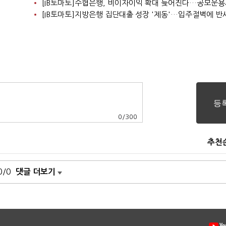
0
/
300
추천
0/0
댓글 더보기