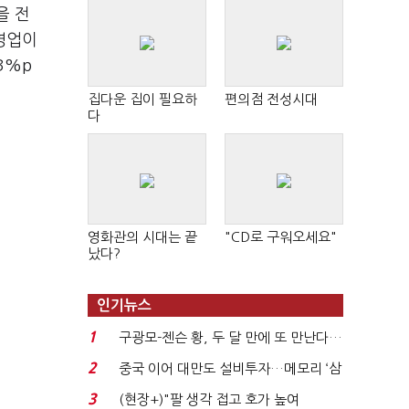
을 전
 영업이
3%p
집다운 집이 필요하
편의점 전성시대
다
영화관의 시대는 끝
"CD로 구워오세요"
났다?
인기뉴스
1
구광모-젠슨 황, 두 달 만에 또 만난다…
로봇·AI 등 논...
2
중국 이어 대만도 설비투자…메모리 ‘삼
국전쟁’
3
(현장+)"팔 생각 접고 호가 높여