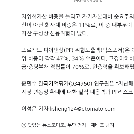
(사진=한국기업평가)
저위험자산 비중을 늘리고 자기자본대비 순요주의
산이 아닌 회사채 비중은 11%로, 이 중 대부분이
자산 구성상 신용위험이 낮다.
프로젝트 파이낸싱(PF) 위험노출액(익스포저)은 여
위 비중이 각각 47%, 34% 수준이다. 고정이하
금·충당부채 적립률이 70%로, 완충력을 확보해뒀
윤민수
한국기업평가(034950)
연구원은 "지난해
시장 변동성 확대에 대한 실적 대응력과 PF리스크
이성은 기자 lisheng124@etomato.com
ⓒ 맛있는 뉴스토마토, 무단 전재 - 재배포 금지