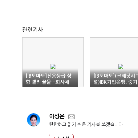
관련기사
[IB토마토]신용등급 상
[IB토마토](크레딧시
향 랠리 끝물…회사채
널)IBK기업은행, 중
조달 부담 커진다
출 확대에도 신용도 '
정적'
이성은
탄탄하고 읽기 쉬운 기사를 쓰겠습니다.