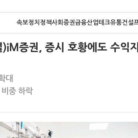
속보
정치
정책
사회
증권
금융
산업
테크
유통
건설
널)iM증권, 증시 호황에도 수익
 확대
비중 하락