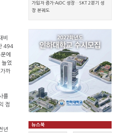
가입자 증가·AIDC 성장…SKT 2분기 성
장 본궤도
대비
 494
부문에
 늘었
 가까
사를
익 점
뉴스북
전년