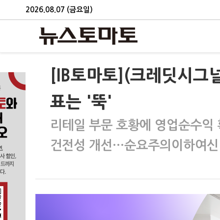
2026.08.07 (금요일)
[IB토마토](크레딧시그
표는 '뚝'
리테일 부문 호황에 영업순수익
건전성 개선…순요주의이하여신 