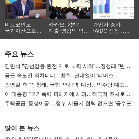
비트코인도
카카오, 2분기
가입자 증가
국가자산으로…'
매출·영업익 역대
·AIDC 성장…
보관·평가·처분'
최대…에이전트
SKT 2분기 성장
기준은 숙제
AI 수익화 관건
본궤도
주요 뉴스
김민석 "경선갈등 완전 제로 노력 시작"…정청래 "반명
공세 사과부터"
공급 속도전 외치더니…황희, 난데없이 '폐버스
리모델링' 제안
송영길 측 "정청래, 국힘 '역선택' 대상…민주당 대표로
총선 지휘 못해"
이 대통령 "국가폭력 피해자에 사과…적극적 조사로
진실 밝혀야"
주택공급 '동상이몽'…정부·서울시 협력 없으면 '공수표'
많이 본 뉴스