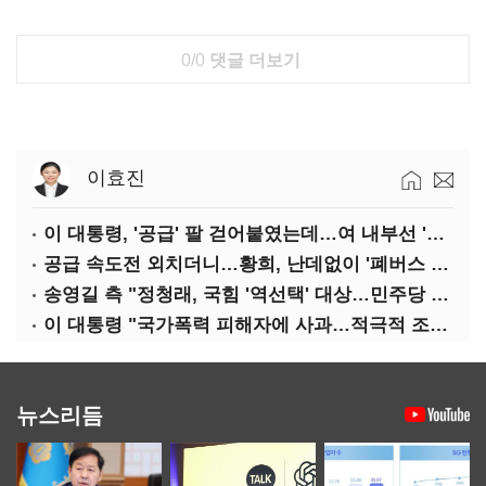
0/0
댓글 더보기
이효진
이 대통령, '공급' 팔 걷어붙였는데…여 내부선 '부동산 망언'(종합)
공급 속도전 외치더니…황희, 난데없이 '폐버스 리모델링' 제안
송영길 측 "정청래, 국힘 '역선택' 대상…민주당 대표로 총선 지휘 못해"
이 대통령 "국가폭력 피해자에 사과…적극적 조사로 진실 밝혀야"
뉴스리듬