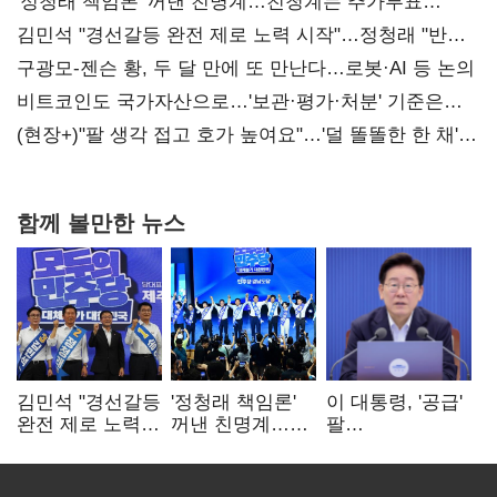
'정청래 책임론' 꺼낸 친명계…친청계는 추가투표
때리기
김민석 "경선갈등 완전 제로 노력 시작"…정청래 "반명
공세 사과부터 해야"
구광모-젠슨 황, 두 달 만에 또 만난다…로봇·AI 등 논의
비트코인도 국가자산으로…'보관·평가·처분' 기준은
숙제
(현장+)"팔 생각 접고 호가 높여요"…'덜 똘똘한 한 채'
20억 키맞추기
함께 볼만한 뉴스
김민석 "경선갈등
'정청래 책임론'
이 대통령, '공급'
완전 제로 노력
꺼낸 친명계…
팔
시작"…정청래
친청계는
걷어붙였는데…
"반명 공세
추가투표 때리기
여 내부선
사과부터"
'부동산