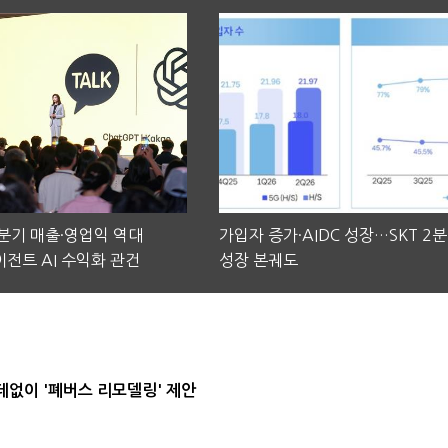
2분기 매출·영업익 역대
가입자 증가·AIDC 성장…SKT 2
전트 AI 수익화 관건
성장 본궤도
데없이 '폐버스 리모델링' 제안