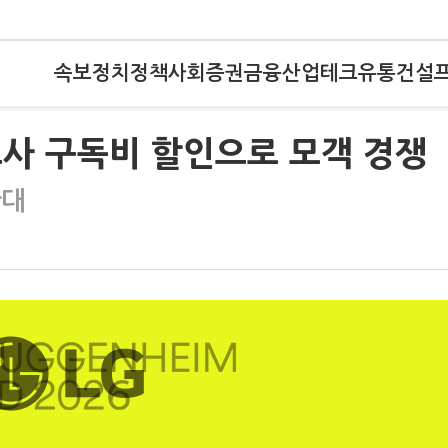
속보
정치
정책
사회
증권
금융
산업
테크
유통
건설
사 구독비 할인으로 모객 경쟁
확대