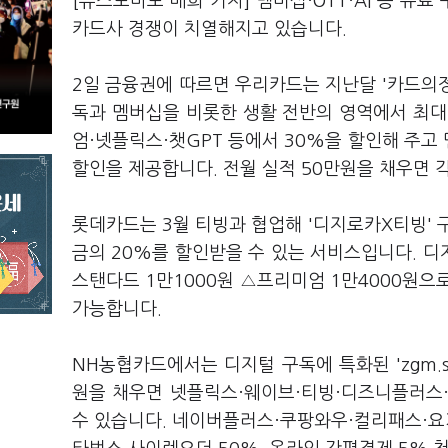
[뉴스토마토 배희 기자] 멤버십·OTT·AI 등 
카드사 경쟁이 치열해지고 있습니다.
2일 금융권에 따르면 우리카드는 지난달 '카드의정석
독과 멤버십을 비롯한 생활 전반의 영역에서 최대
엄·넷플릭스·챗GPT 등에서 30%을 할인해 주
할인을 제공합니다. 전월 실적 50만원을 채우면 각
롯데카드는 3월 티빙과 협업해 '디지로카X티빙' 
금의 20%를 할인받을 수 있는 서비스입니다. 디
스탠다드 1만1000원 △프리미엄 1만4000원으
가능합니다.
NH농협카드에서는 디지털 구독에 특화된 'zgm.s
원을 채우면 넷플릭스·웨이브·티빙·디즈니플러스
수 있습니다. 네이버플러스·쿠팡와우·컬리패스·요기