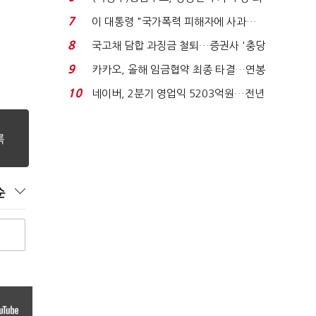
지에 상한가...
7
이 대통령 "국가폭력 피해자에 사과…
적극적 조사로 진...
8
국고채 담합 과징금 철퇴…증권사 '충당
금 폭탄' 우려...
9
카카오, 올해 임금협약 최종 타결…연봉
6.3% 인상·격려...
10
네이버, 2분기 영업익 5203억원…전년
비 0.2% 감소...
순