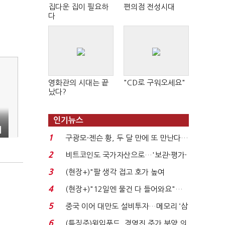
집다운 집이 필요하
편의점 전성시대
다
영화관의 시대는 끝
"CD로 구워오세요"
났다?
인기뉴스
어
1
구광모-젠슨 황, 두 달 만에 또 만난다…
로봇·AI 등 논...
2
비트코인도 국가자산으로…'보관·평가·
처분' 기준은 ...
3
(현장+)"팔 생각 접고 호가 높여
요"…'덜 똘똘한 한 채' 20...
4
(현장+)"12일엔 물건 다 들어와요"…
빈 매대 채우며 문 연 ...
5
중국 이어 대만도 설비투자…메모리 ‘삼
국전쟁’
6
(특징주)윙입푸드, 경영진 주가 부양 의