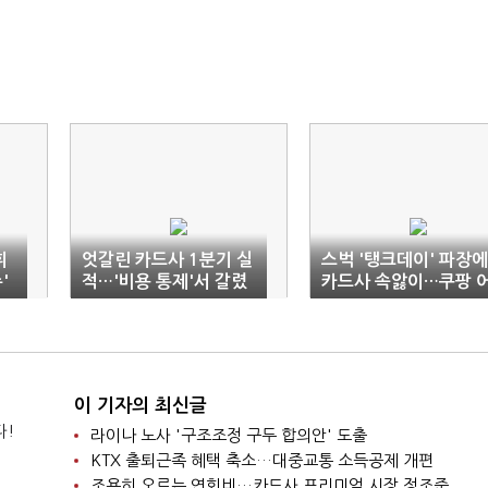
휘
엇갈린 카드사 1분기 실
스벅 '탱크데이' 파장에
'
적…'비용 통제'서 갈렸
카드사 속앓이…쿠팡 
다
게인?
이 기자의 최신글
다!
라이나 노사 '구조조정 구두 합의안' 도출
KTX 출퇴근족 혜택 축소…대중교통 소득공제 개편
조용히 오르는 연회비…카드사 프리미엄 시장 정조준