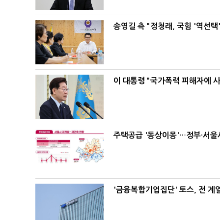
송영길 측 "정청래, 국힘 '역선
이 대통령 "국가폭력 피해자에 
주택공급 '동상이몽'…정부·서울시
'금융복합기업집단' 토스, 전 