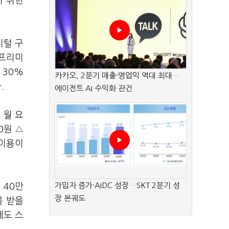
기 위한
지털 구
브프리미
 30%
카카오, 2분기 매출·영업익 역대 최대…
.
에이전트 AI 수익화 관건
 월 요
0원 △
 이용이
가입자 증가·AIDC 성장…SKT 2분기 성
 40만
장 본궤도
을 받을
에도 스