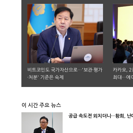
비트코인도 국가자산으로…'보관·평가
카카오, 
·처분' 기준은 숙제
최대…에이
이 시간 주요 뉴스
공급 속도전 외치더니…황희, 난