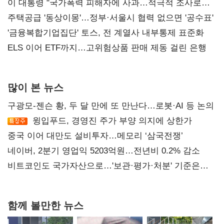
총선 지휘 못해"
이 대통령 "국가폭력 피해자에 사과…적극적 조사로
진실 밝혀야"
주택공급 '동상이몽'…정부·서울시 협력 없으면 '공수표'
'금융복합기업집단' 토스, 전 계열사 내부통제 표준화
ELS 이어 ETF까지…고위험상품 판매 제동 걸린 은행
많이 본 뉴스
구광모-젠슨 황, 두 달 만에 또 만난다…로봇·AI 등 논의
윙입푸드, 경영진 주가 부양 의지에 상한가
중국 이어 대만도 설비투자…메모리 ‘삼국전쟁’
네이버, 2분기 영업익 5203억원…전년비 0.2% 감소
비트코인도 국가자산으로…'보관·평가·처분' 기준은
숙제
함께 볼만한 뉴스