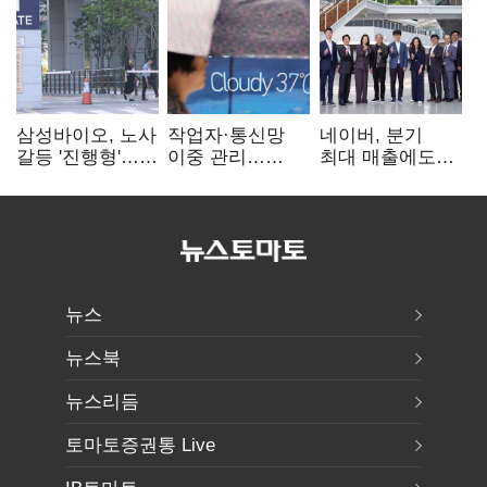
삼성바이오, 노사
작업자·통신망
네이버, 분기
갈등 '진행형'…
이중 관리…
최대 매출에도
파업 여파 촉각
통신3사, 폭염
영업익 감소…AI
비상대응 돌입
팩토리 속도
뉴스
뉴스북
뉴스리듬
토마토증권통 Live