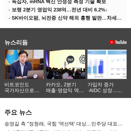
녹십자, mRNA 백신 안정성 측정 기술 확보
보령 2분기 영업익 238억…전년 대비 6.2%↓
SK바이오팜, 뇌전증 신약 해외 흥행 발판…차세대 신약 개발 속도
뉴스리듬
비트코인도
카카오, 2분기
가입자 증가
국가자산으로…'
매출·영업익 역대
·AIDC 성장…
보관·평가·처분'
최대…에이전트
SKT 2분기 성장
기준은 숙제
AI 수익화 관건
본궤도
주요 뉴스
송영길 측 "정청래, 국힘 '역선택' 대상…민주당 대표로