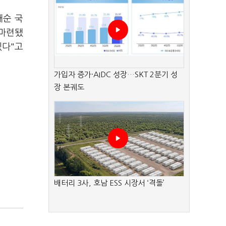
재순 국
 마련됐
겠다"고
가입자 증가·AIDC 성장…SKT 2분기 성
장 본궤도
배터리 3사, 호남 ESS 시장서 ‘격돌’