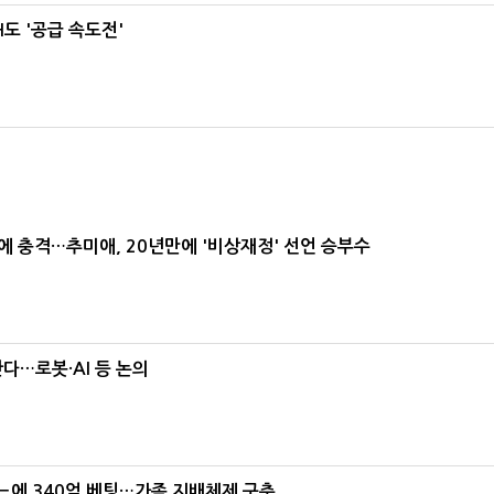
도 '공급 속도전'
간에 충격…추미애, 20년만에 '비상재정' 선언 승부수
난다…로봇·AI 등 논의
본느에 340억 베팅…가족 지배체제 구축