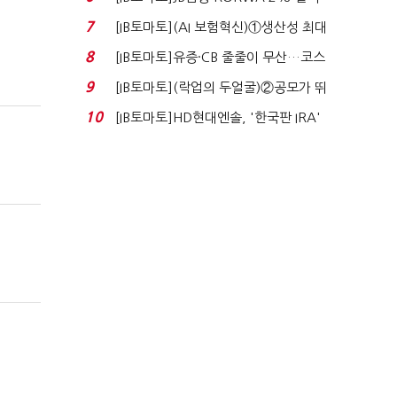
실적 견인은 은행 ...
7
[IB토마토](AI 보험혁신)①생산성 최대
80% 개선…현실...
8
[IB토마토]유증·CB 줄줄이 무산…코스
닥 벌점 급증에 ...
9
[IB토마토](락업의 두얼굴)②공모가 뛰
자 첫날 매도…FI ...
10
[IB토마토]HD현대엔솔, '한국판 IRA'
수혜 부상…세액공...