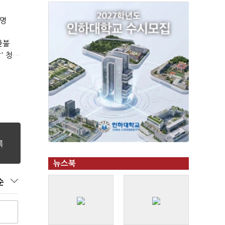
8명
환불
경상수지 또 역대 최고치…사상 첫 400억달러에 '3% 성장' 청신호
뉴스북
순