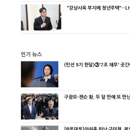
"강남사옥 부지에 청년주택"…LH
인기 뉴스
(민선 9기 한달)③'7조 채무' 곳
구광모-젠슨 황, 두 달 만에 또 만
[IB토마토]아워홈 떠난 구미현, 