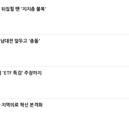
뒤집힐 땐 '지지층 불복'
호남대전 앞두고 '충돌'
'ETF 특검' 주장까지
…지역의료 혁신 본격화