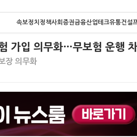
속보
정치
정책
사회
증권
금융
산업
테크
유통
건설
험 가입 의무화…무보험 운행 
 보장 의무화