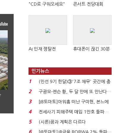
"CD로 구워오세요"
콘서트 전당대회
AI 인재 쟁탈전
휴대폰이 끊긴 30분
인기뉴스
1
(민선 9기 한달)③'7조 채무' 곳간에 충
격…추미애, 20년...
2
구광모-젠슨 황, 두 달 만에 또 만난다…
’
로봇·AI 등 논...
3
[IB토마토]아워홈 떠난 구미현, 본느에
340억 베팅…가...
4
전세사기 피해주택 매입 1만호 돌파…
누적 피해자 4만2...
5
(시론)꿈과 계획은 다르다
6
[IB토마토]JB금융 RORWA 2% 돌파…