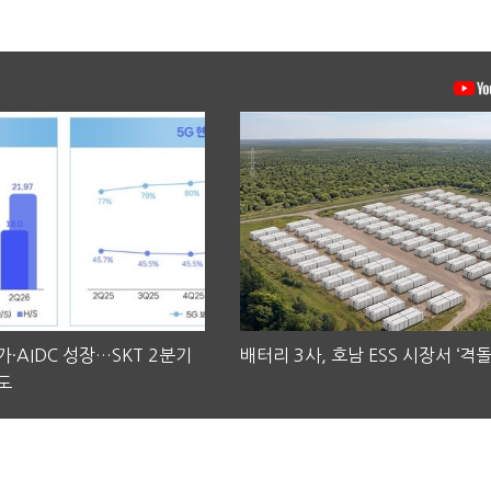
·AIDC 성장…SKT 2분기
배터리 3사, 호남 ESS 시장서 ‘격돌
도