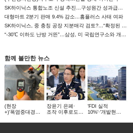
SK하이닉스 통합노조 신설 추진…구성원간 성과급
불만 확산
대형마트 2분기 판매 9.4% 감소…홈플러스 사태 여파
SK하이닉스, 중 충칭 공장 지분매각 검토?…“확정된 바
없어”
“-30℃ 이하도 난방 거뜬”…삼성, 미 국립연구소와 개발
협력
함께 볼만한 뉴스
(현장
장윤기 은폐·
'FDI 실적
+)'폭염중대경보'
조작 이후로도
10%'·'개발현안
에도 농촌
정보유출·
산적'…
이주노동자는
내부비위…경찰
인천경제청장
강행군…'야외작
신뢰는 어디에
구원투수 찾기