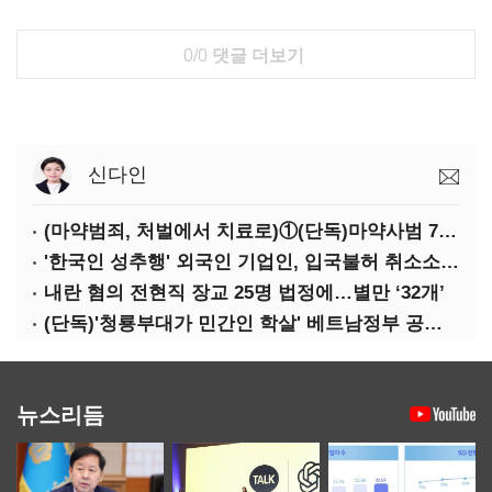
0/0
댓글 더보기
신다인
(마약범죄, 처벌에서 치료로)①(단독)마약사범 7400명 시대, 담장 안 '치료 혁명'…광주교도소의 도전
'한국인 성추행' 외국인 기업인, 입국불허 취소소송 '패'
내란 혐의 전현직 장교 25명 법정에…별만 ‘32개’
(단독)'청룡부대가 민간인 학살' 베트남정부 공문 첫 확인
뉴스리듬