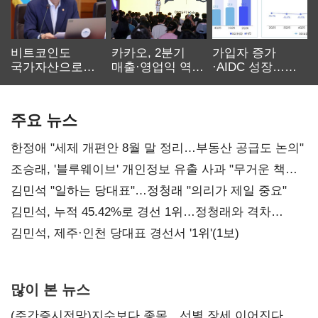
비트코인도
카카오, 2분기
가입자 증가
국가자산으로…'
매출·영업익 역대
·AIDC 성장…
보관·평가·처분'
최대…에이전트
SKT 2분기 성장
기준은 숙제
AI 수익화 관건
본궤도
주요 뉴스
한정애 "세제 개편안 8월 말 정리…부동산 공급도 논의"
조승래, '블루웨이브' 개인정보 유출 사과 "무거운 책임
통감"
김민석 "일하는 당대표"…정청래 "의리가 제일 중요"
김민석, 누적 45.42%로 경선 1위…정청래와 격차
0.86%p(2보)
김민석, 제주·인천 당대표 경선서 '1위'(1보)
많이 본 뉴스
(주간증시전망)지수보다 종목…선별 장세 이어진다