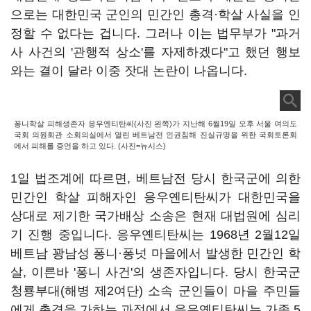
으로는 대한민국 군인의 민간인 총격·학살 사실을 인
정할 수 없다는 겁니다. 그러나 이는 법무부가 "과거
사 사건의 '관행적 상소'를 자제하겠다"고 했던 행보
와는 결이 달라 이중 잣대 논란이 나옵니다.
퐁니학살 피해생존자 응우옌티탄씨(사진 왼쪽)가 지난해 6월19일 오후 서울 여의도
국회 의원회관 소회의실에서 열린 베트남전 인권침해 진실규명을 위한 국회토론회
에서 피해를 증언을 하고 있다. (사진=뉴시스)
1일 법조계에 따르면, 베트남전 당시 한국군에 의한
민간인 학살 피해자인 응우옌티탄씨가 대한민국을
상대로 제기한 국가배상 소송은 현재 대법원에 심리
기 진행 중입니다. 응우옌티탄씨는 1968년 2월12일
베트남 꽝남성 퐁니·퐁넛 마을에서 발생한 민간인 학
살, 이른바 '퐁니 사건'의 생존자입니다. 당시 한국군
청룡부대(해병 제2여단) 소속 군인들이 마을 주민들
에게 총격을 가하는 과정에서 응우옌티탄씨는 가족 5