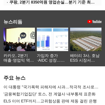
쿠팡, 2분기 8350억원 영업손실…분기 기준 최대 적자
뉴스리듬
카카오, 2분기
가입자 증가
배터리 3사, 호남
매출·영업익 역대
·AIDC 성장…
ESS 시장서
최대…에이전트
SKT 2분기 성장
‘격돌’
AI 수익화 관건
본궤도
주요 뉴스
이 대통령 "국가폭력 피해자에 사과…적극적 조사로
진실 밝혀야"
'금융복합기업집단' 토스, 전 계열사 내부통제 표준화
ELS 이어 ETF까지…고위험상품 판매 제동 걸린 은행