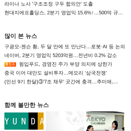
라이나 노사 '구조조정 구두 합의안' 도출
현대지에프홀딩스, 2분기 영업익 15.6%↑…500억 규모
자사주 매입
많이 본 뉴스
구광모-젠슨 황, 두 달 만에 또 만난다…로봇·AI 등 논의
네이버, 2분기 영업익 5203억원…전년비 0.2% 감소
윙입푸드, 경영진 주가 부양 의지에 상한가
중국 이어 대만도 설비투자…메모리 ‘삼국전쟁’
(민선 9기 한달)③'7조 채무' 곳간에 충격…추미애,
20년만에 '비상재정' 선언 승부수
함께 볼만한 뉴스