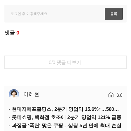
댓글
0
0/0
댓글 더보기
이혜현
현대지에프홀딩스, 2분기 영업익 15.6%↑…500억 규모 자사주 매입
롯데쇼핑, 백화점 호조에 2분기 영업익 121% 급증
과징금 '폭탄' 맞은 쿠팡…상장 5년 만에 최대 손실