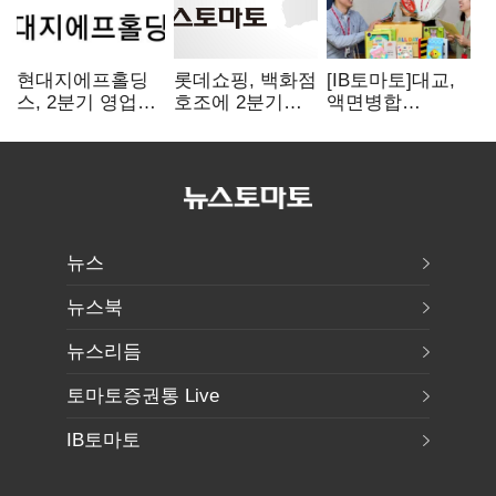
현대지에프홀딩
롯데쇼핑, 백화점
[IB토마토]대교,
스, 2분기 영업익
호조에 2분기
액면병합
15.6%↑…500억
영업익 121%
앞두고도 '1000원
규모 자사주 매입
급증
룰' 경고장…
상장유지 시험대
뉴스
뉴스북
뉴스리듬
토마토증권통 Live
IB토마토