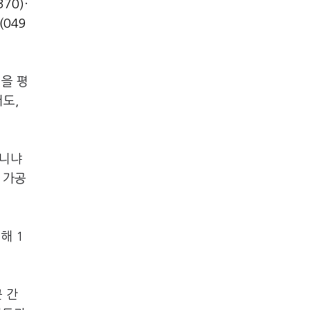
370)
·
(049
격을 평
도,
아니냐
 가공
해 1
.
 간