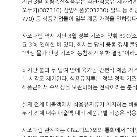
지난 3월 농림축산식품부는 라면·식용유·제과업계
오뚜기(007310)
·
삼양식품(003230)
·팔도 등 
770)
등 식품기업들이 일부 제품 가격을 인하했다
사조대림 역시 지난 3월 정부 기조에 맞춰 B2C(
균 3% 인하한 바 있다. 회사는 당시 중동 정세
"민생 물가 안정 기조에 동참하기 위한 결정"이라
하지만 불과 두 달여 만에 육가공·간편식 제품 가
는 시각도 제기된다. 식용유지류는 정부 정책 기조
식품군에서 수익성을 보완하려는 전략이라는 분석
실제 전체 매출액에서 식용유지류가 차지하는 비중은
분기 전체 내수 매출액 대비 제품군별 비중은 식용유지
사조대림 관계자는 <IB토마토>와의 통화에서 "