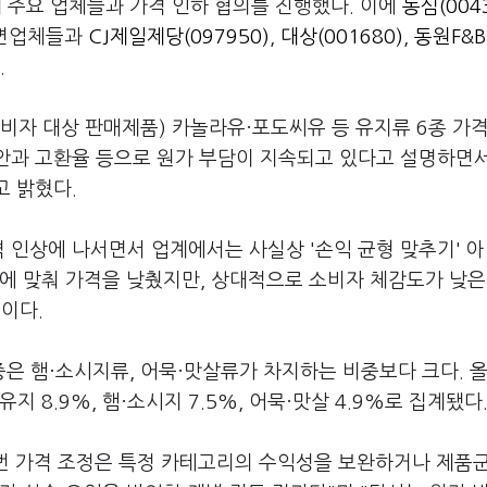
 주요 업체들과 가격 인하 협의를 진행했다. 이에
농심(004
라면업체들과
CJ제일제당(097950)
,
대상(001680)
,
동원F&B
.
소비자 대상 판매제품) 카놀라유·포도씨유 등 유지류 6종 가
 불안과 고환율 등으로 원가 부담이 지속되고 있다고 설명하면서
고 밝혔다.
격 인상에 나서면서 업계에서는 사실상 '손익 균형 맞추기' 
에 맞춰 가격을 낮췄지만, 상대적으로 소비자 체감도가 낮은
이다.
 햄·소시지류, 어묵·맛살류가 차지하는 비중보다 크다. 올
 8.9%, 햄·소시지 7.5%, 어묵·맛살 4.9%로 집계됐다
이번 가격 조정은 특정 카테고리의 수익성을 보완하거나 제품군