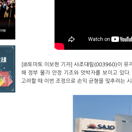
[IB토마토 이보현 기자]
사조대림(003960)
이 유
해 정부 물가 안정 기조와 엇박자를 보이고 있다
고려할 때 이번 조정으로 손익 균형을 맞추려는 