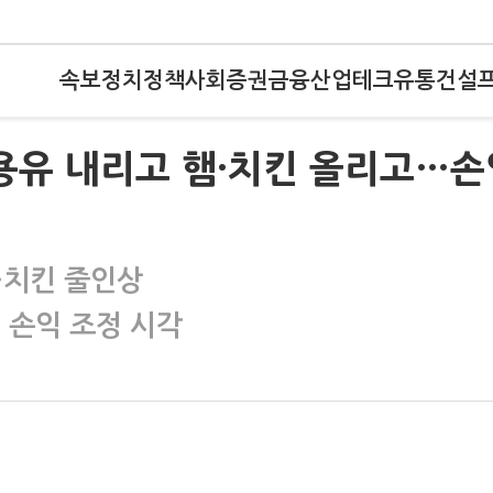
속보
정치
정책
사회
증권
금융
산업
테크
유통
건설
식용유 내리고 햄·치킨 올리고…손
·치킨 줄인상
 손익 조정 시각