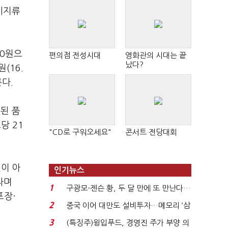
시지류
00원으
편의점 전성시대
영화관의 시대는 끝
났다?
(16.
른다.
)된 품
당 21
"CD로 구워오세요"
콘서트 전당대회
것이 아
인기뉴스
라며
1
구광모-젠슨 황, 두 달 만에 또 만난다…
포장·
로봇·AI 등 논...
2
중국 이어 대만도 설비투자…메모리 ‘삼
국전쟁’
3
(특징주)윙입푸드, 경영진 주가 부양 의