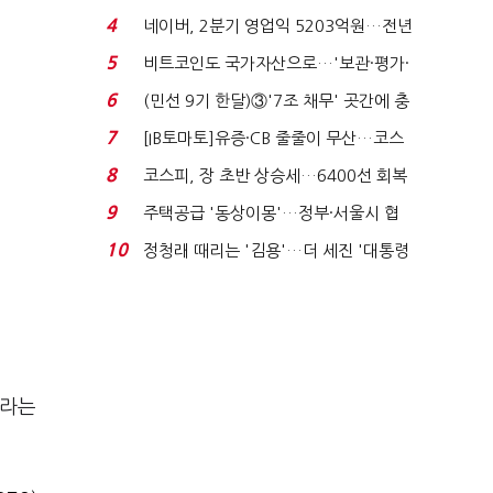
지에 상한가...
4
네이버, 2분기 영업익 5203억원…전년
비 0.2% 감소...
5
비트코인도 국가자산으로…'보관·평가·
처분' 기준은 ...
6
(민선 9기 한달)③'7조 채무' 곳간에 충
격…추미애, 20년...
7
[IB토마토]유증·CB 줄줄이 무산…코스
닥 벌점 급증에 ...
8
코스피, 장 초반 상승세…6400선 회복
시도
9
주택공급 '동상이몽'…정부·서울시 협
력 없으면 '공수표'...
10
정청래 때리는 '김용'…더 세진 '대통령
최측근' 입...
이라는