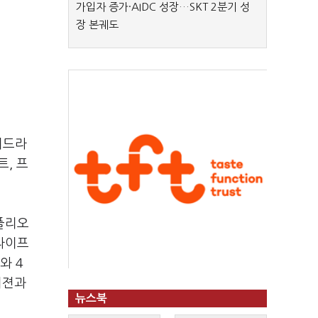
가입자 증가·AIDC 성장…SKT 2분기 성
장 본궤도
리드라
트, 프
폴리오
라이프
와 4
비젼과
뉴스북