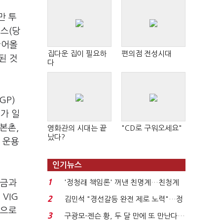
만 투
랩스(당
끌어올
집다운 집이 필요하
편의점 전성시대
된 것
다
GP)
가 일
본촌,
영화관의 시대는 끝
"CD로 구워오세요"
났다?
 운용
인기뉴스
1
원금과
'정청래 책임론' 꺼낸 친명계…친청계
는 추가투표 때리기...
VIG
2
김민석 "경선갈등 완전 제로 노력"…정
적으로
청래 "반명 공세 사...
3
구광모-젠슨 황, 두 달 만에 또 만난다…