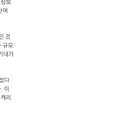
예상보
잔여
인 것
수 규모
 기대가
어섰다
. 이
 캐리