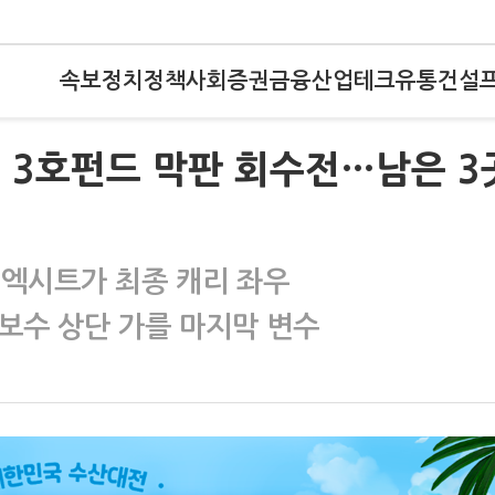
속보
정치
정책
사회
증권
금융
산업
테크
유통
건설
, 3호펀드 막판 회수전…남은 3
 엑시트가 최종 캐리 좌우
보수 상단 가를 마지막 변수