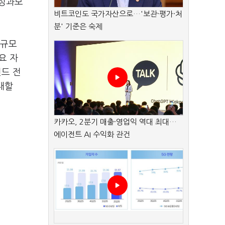
 성과보
비트코인도 국가자산으로…'보관·평가·처
분' 기준은 숙제
 규모
요 자
펀드 전
대할
카카오, 2분기 매출·영업익 역대 최대…
에이전트 AI 수익화 관건