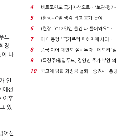
로봇·AI 등 논...
4
비트코인도 국가자산으로…'보관·평가·
처분' 기준은 ...
5
(현장+)"팔 생각 접고 호가 높여
요"…'덜 똘똘한 한 채' 20...
6
(현장+)"12일엔 물건 다 들어와요"…
빈 매대 채우며 문 연 ...
K푸드
7
이 대통령 "국가폭력 피해자에 사과…
 확장
적극적 조사로 진...
8
중국 이어 대만도 설비투자…메모리 ‘삼
측이 나
국전쟁’
9
(특징주)윙입푸드, 경영진 주가 부양 의
지에 상한가...
10
국고채 담합 과징금 철퇴…증권사 '충당
금 폭탄' 우려...
가 인
업계에선
수 이후
고 있
 넘어선