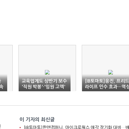
까
교육업계도 상반기 보수
[IB토마토]웅진, 프리
속
'직원 박봉'·'임원 고액'
라이프 인수 효과…역
장 끊었다
이 기자의 최신글
전