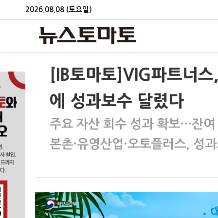
2026.08.08 (토요일)
[IB토마토]VIG파트너스
에 성과보수 달렸다
주요 자산 회수 성과 확보…잔여
본촌·유영산업·오토플러스, 성과