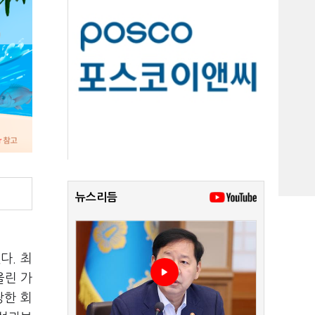
뉴스리듬
다. 최
올린 가
당한 회