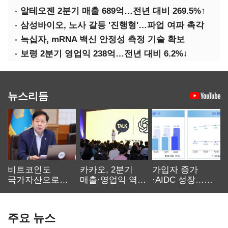
알테오젠 2분기 매출 689억…전년 대비 269.5%↑
삼성바이오, 노사 갈등 '진행형'…파업 여파 촉각
녹십자, mRNA 백신 안정성 측정 기술 확보
보령 2분기 영업익 238억…전년 대비 6.2%↓
뉴스리듬
비트코인도
카카오, 2분기
가입자 증가
국가자산으로…'
매출·영업익 역대
·AIDC 성장…
보관·평가·처분'
최대…에이전트
SKT 2분기 성장
기준은 숙제
AI 수익화 관건
본궤도
주요 뉴스