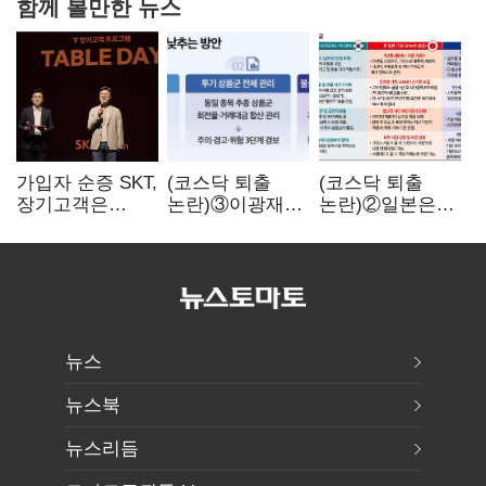
함께 볼만한 뉴스
가입자 순증 SKT,
(코스닥 퇴출
(코스닥 퇴출
장기고객은
논란)③이광재
논란)②일본은
CEO가 직접
"과속 잡더라도
5년
챙긴다
자동차 없애지는
기다려주는데
말아야"
우리는 당장
퇴출?…
시간만으론
부족한 코스닥
구하기
뉴스
뉴스북
뉴스리듬