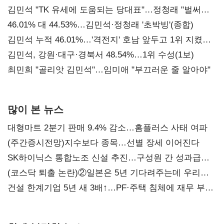
김민석 "TK 유세에 도움되는 당대표"…정청래 "벌써
대표된 양 당직 배분"
46.01% 대 44.53%…김민석·정청래 '초박빙'(종합)
김민석 누적 46.01%…'격전지' 호남 앞두고 1위 지켰다
(2보)
김민석, 강원·대구·경북서 48.54%…1위 수성(1보)
최민희 "골리앗 김민석"…임미애 "부끄러운 줄 알아야"
많이 본 뉴스
대형마트 2분기 판매 9.4% 감소…홈플러스 사태 여파
(주간증시전망)지수보다 종목…선별 장세 이어진다
SK하이닉스 통합노조 신설 추진…구성원 간 성과급
불만 확산
(코스닥 퇴출 논란)②일본은 5년 기다려주는데 우리는
당장 퇴출?…시간만으론 부족한 코스닥 구하기
건설 한계기업 5년 새 3배↑…PF·주택 침체에 재무 부담
확대