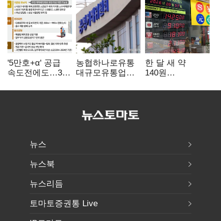
'5만호+α' 공급
농협하나로유통
한 달 새 약
속도전에도…3대
대규모유통업법
140원
난제 '첩첩산중'
위반 적발…
급락…'역대급
공정위, 과징금
엔저'에 원화
4억6200만원
변곡점
부과
뉴스
뉴스북
뉴스리듬
토마토증권통 Live