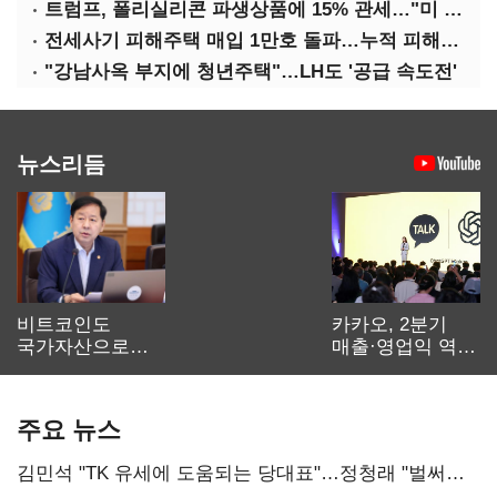
트럼프, 폴리실리콘 파생상품에 15% 관세…"미 산업 재건"
전세사기 피해주택 매입 1만호 돌파…누적 피해자 4만278명
"강남사옥 부지에 청년주택"…LH도 '공급 속도전'
뉴스리듬
비트코인도
카카오, 2분기
국가자산으로…'
매출·영업익 역대
보관·평가·처분'
최대…에이전트
기준은 숙제
AI 수익화 관건
주요 뉴스
김민석 "TK 유세에 도움되는 당대표"…정청래 "벌써