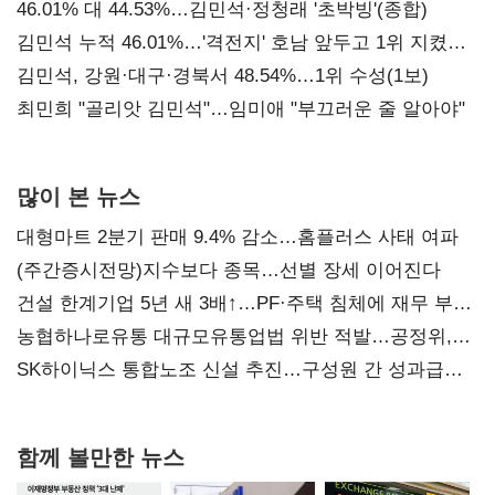
대표된 양 당직 배분"
46.01% 대 44.53%…김민석·정청래 '초박빙'(종합)
김민석 누적 46.01%…'격전지' 호남 앞두고 1위 지켰다
(2보)
김민석, 강원·대구·경북서 48.54%…1위 수성(1보)
최민희 "골리앗 김민석"…임미애 "부끄러운 줄 알아야"
많이 본 뉴스
대형마트 2분기 판매 9.4% 감소…홈플러스 사태 여파
(주간증시전망)지수보다 종목…선별 장세 이어진다
건설 한계기업 5년 새 3배↑…PF·주택 침체에 재무 부담
확대
농협하나로유통 대규모유통업법 위반 적발…공정위,
과징금 4억6200만원 부과
SK하이닉스 통합노조 신설 추진…구성원 간 성과급
불만 확산
함께 볼만한 뉴스