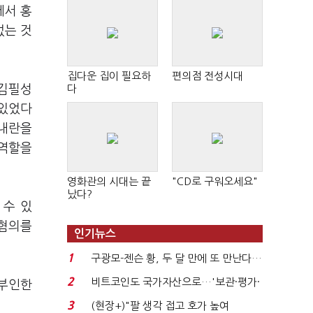
에서 홍
없는 것
집다운 집이 필요하
편의점 전성시대
 김필성
다
 있었다
 내란을
 역할을
영화관의 시대는 끝
"CD로 구워오세요"
났다?
 수 있
 혐의를
인기뉴스
1
구광모-젠슨 황, 두 달 만에 또 만난다…
로봇·AI 등 논...
2
비트코인도 국가자산으로…'보관·평가·
 부인한
처분' 기준은 ...
3
(현장+)"팔 생각 접고 호가 높여