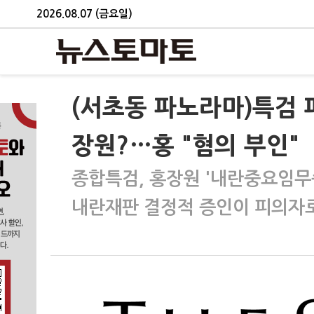
2026.08.07 (금요일)
(서초동 파노라마)특검 
장원?…홍 "혐의 부인"
종합특검, 홍장원 '내란중요임무
내란재판 결정적 증인이 피의자로