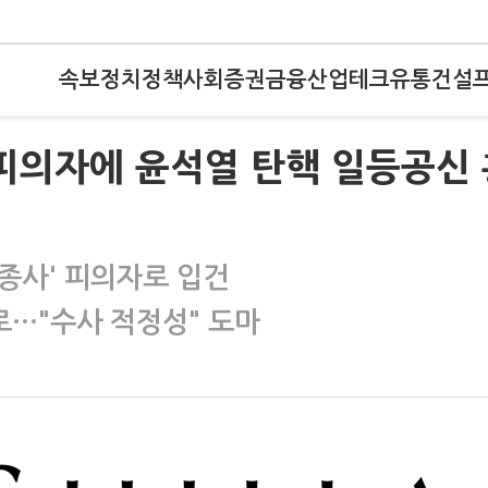
속보
정치
정책
사회
증권
금융
산업
테크
유통
건설
피의자에 윤석열 탄핵 일등공신 
종사' 피의자로 입건
…"수사 적정성" 도마