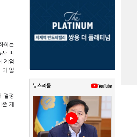
당화하는
종사 피
해 계엄
 이 일
뉴스리듬
서 결정
기존 재