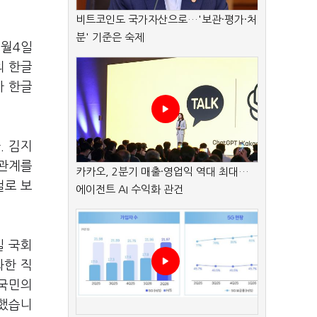
비트코인도 국가자산으로…'보관·평가·처
분' 기준은 숙제
2월4일
의 한글
가 한글
. 김지
 관계를
카카오, 2분기 매출·영업익 역대 최대…
걸로 보
에이전트 AI 수익화 관건
일 국회
화한 직
 국민의
 했습니