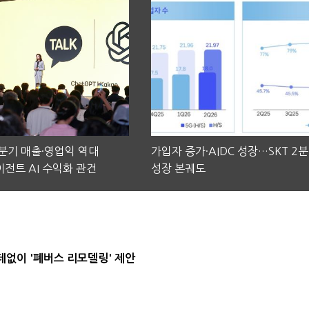
2분기 매출·영업익 역대
가입자 증가·AIDC 성장…SKT 2
전트 AI 수익화 관건
성장 본궤도
데없이 '폐버스 리모델링' 제안