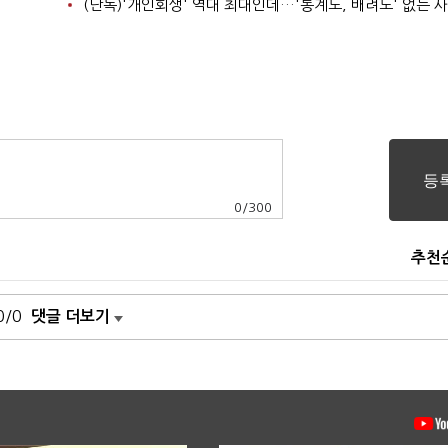
(단독)'개인회생' 역대 최대인데…'통계도, 배려도' 없는 
0
/
300
추천
0/0
댓글 더보기