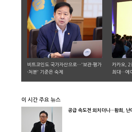
비트코인도 국가자산으로…'보관·평가
카카오, 
·처분' 기준은 숙제
최대…에이
이 시간 주요 뉴스
공급 속도전 외치더니…황희, 난