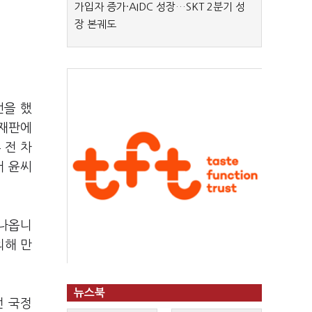
가입자 증가·AIDC 성장…SKT 2분기 성
장 본궤도
언을 했
사재판에
 전 차
서 윤씨
 나옵니
의해 만
뉴스북
던 국정