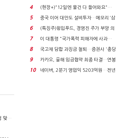
요"…'덜 똘똘한 한 채' 20...
4
(현장+)"12일엔 물건 다 들어와요"…
빈 매대 채우며 문 연 ...
5
중국 이어 대만도 설비투자…메모리 ‘삼
국전쟁’
6
(특징주)윙입푸드, 경영진 주가 부양 의
지에 상한가...
7
이 대통령 "국가폭력 피해자에 사과…
적극적 조사로 진...
8
국고채 담합 과징금 철퇴…증권사 '충당
금 폭탄' 우려...
9
카카오, 올해 임금협약 최종 타결…연봉
6.3% 인상·격려...
10
네이버, 2분기 영업익 5203억원…전년
비 0.2% 감소...
(마약범죄, 처벌에서 치료로)②(단독)"마약은 전염병…여성 맞춤형 재활과정 개발 중"