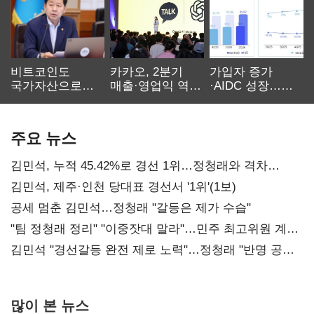
비트코인도
카카오, 2분기
가입자 증가
국가자산으로…'
매출·영업익 역대
·AIDC 성장…
보관·평가·처분'
최대…에이전트
SKT 2분기 성장
기준은 숙제
AI 수익화 관건
본궤도
주요 뉴스
김민석, 누적 45.42%로 경선 1위…정청래와 격차
0.86%p(2보)
김민석, 제주·인천 당대표 경선서 '1위'(1보)
공세 멈춘 김민석…정청래 "갈등은 제가 수습"
"팀 정청래 정리" "이중잣대 말라"…민주 최고위원 계파
다툼 격화
김민석 "경선갈등 완전 제로 노력"…정청래 "반명 공세
사과부터"
많이 본 뉴스