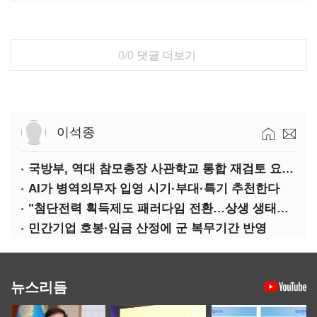
0/0
댓글 더보기
이석종
국방부, 역대 참모총장 사관학교 통합 재검토 요구에 "다양한 의견 수렴해 합리적 시스템 만들 것"
AI가 병역의무자 입영 시기·부대·특기 추천한다
"첨단전력 획득제도 패러다임 전환…상생 생태계 조성해 대체불가 K-방산 도약"
민간기업 호봉·임금 산정에 군 복무기간 반영
뉴스리듬