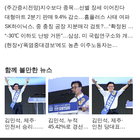
(주간증시전망)지수보다 종목…선별 장세 이어진다
대형마트 2분기 판매 9.4% 감소…홈플러스 사태 여파
SK하이닉스, 중 충칭 공장 지분매각 검토?…“확정된 바
없어”
“-30℃ 이하도 난방 거뜬”…삼성, 미 국립연구소와 개발
협력
(현장+)'폭염중대경보'에도 농촌 이주노동자는
강행군…'야외작업 중지' 권고도 무시
함께 볼만한 뉴스
김민석, 제주·
김민석, 누적
김민석, 제주·
인천서 승리…
45.42%로 경선
인천 당대표
누적 득표율 '1위
1위…정청래와
경선서 '1위'(1보)
탈환'(종합)
격차