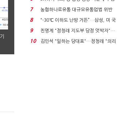
토?…“확정된 바...
7
농협하나로유통 대규모유통업법 위반
적발…공정위, 과...
8
“-30℃ 이하도 난방 거뜬”…삼성, 미 국
립연구소와 개...
9
친명계 "정청래 지도부 당정 엇박자"…
분기
친청계 "신천지 오...
10
김민석 "일하는 당대표"…정청래 "의리
가 제일 중요"...