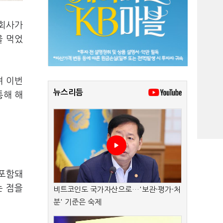
 회사가
을 먹었
며 이번
뉴스리듬
통해 해
 포함돼
는 점을
비트코인도 국가자산으로…'보관·평가·처
분' 기준은 숙제