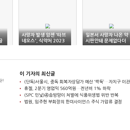
사망자 발생 암젠 '타브
일본서 사망자 나온 약
글
네오스', 식약처 2023
시판안돼 문제없다더
년 허가했다
니…국내 공급됐다
이 기자의 최신글
다!
휴젤, 2분기 영업익 560억원…전년비 1% 하락
(SPC 민낯)④솜방망이 처벌에 식품위생법 위반 반복
법원, 임주현 부회장의 한미사이언스 주식 가압류 결정