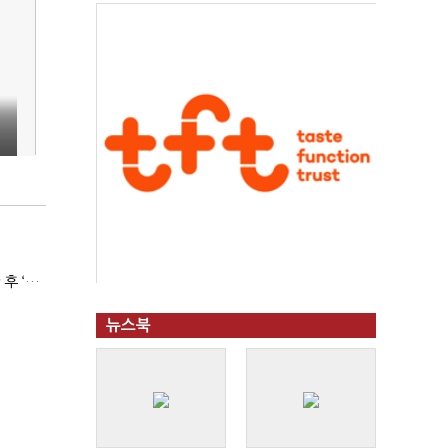
(단독)서울시, 중독 회복자상담가 예산 ‘싹둑’…자치구 이관 후 ‘사업 축소’ 위기
뉴스북