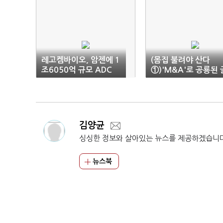
레고켐바이오, 암젠에 1
(몸집 불려야 산다
조6050억 규모 ADC
①)'M&A'로 공룡된 
기술 이전
로벌 제약사
김양균
싱싱한 정보와 살아있는 뉴스를 제공하겠습니
뉴스북