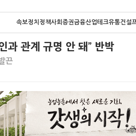
속보
정치
정책
사회
증권
금융
산업
테크
유통
건설
인과 관계 규명 안 돼” 반박
 발끈