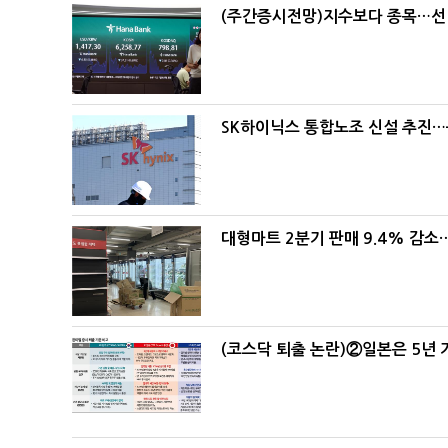
(주간증시전망)지수보다 종목…선
SK하이닉스 통합노조 신설 추진…
대형마트 2분기 판매 9.4% 감
(코스닥 퇴출 논란)②일본은 5년