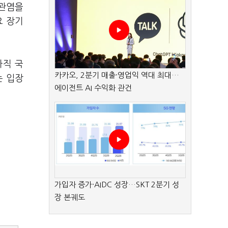
혈관염을
요 장기
아직 국
카카오, 2분기 매출·영업익 역대 최대…
는 입장
에이전트 AI 수익화 관건
가입자 증가·AIDC 성장…SKT 2분기 성
장 본궤도