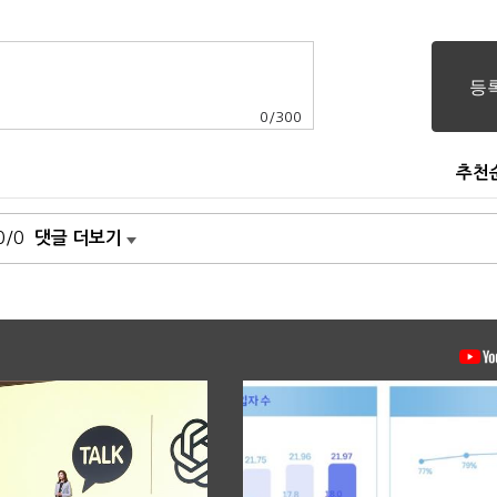
0
/
300
추천
0/0
댓글 더보기