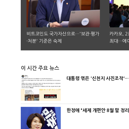
비트코인도 국가자산으로…'보관·평가
카카오, 
·처분' 기준은 숙제
최대…에이
이 시간 주요 뉴스
대통령 엮은 '신천지 사진조작'…
한정애 "세제 개편안 8월 말 정