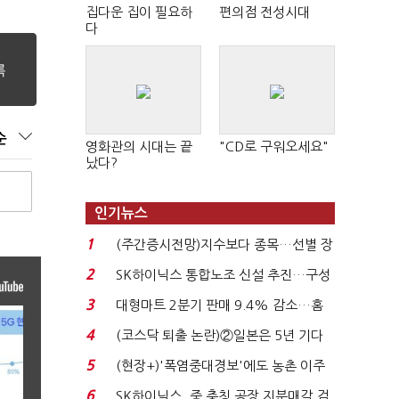
집다운 집이 필요하
편의점 전성시대
다
순
영화관의 시대는 끝
"CD로 구워오세요"
났다?
인기뉴스
1
(주간증시전망)지수보다 종목…선별 장
세 이어진다...
2
SK하이닉스 통합노조 신설 추진…구성
원간 성과급 불...
3
대형마트 2분기 판매 9.4% 감소…홈
플러스 사태 여파...
4
(코스닥 퇴출 논란)②일본은 5년 기다
려주는데 우리는 ...
5
(현장+)'폭염중대경보'에도 농촌 이주
노동자는 강행군…'야...
6
SK하이닉스, 중 충칭 공장 지분매각 검