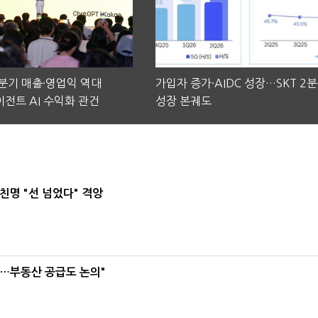
2분기 매출·영업익 역대
가입자 증가·AIDC 성장…SKT 2
전트 AI 수익화 관건
성장 본궤도
친명 "선 넘었다" 격앙
리…부동산 공급도 논의"