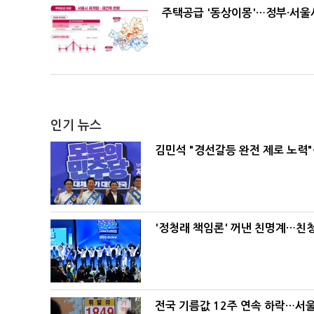
주택공급 '동상이몽'…정부·서울시
인기 뉴스
김민석 "경선갈등 완전 제로 노력"
'정청래 책임론' 꺼낸 친명계…친
전국 기름값 12주 연속 하락…서울