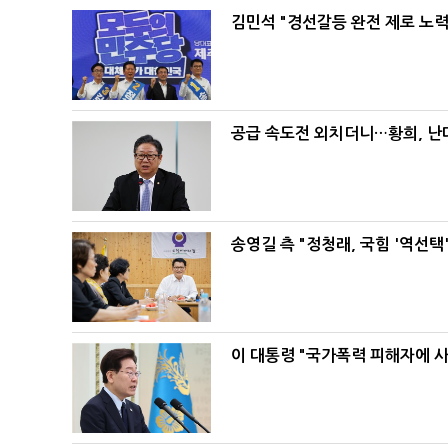
김민석 "경선갈등 완전 제로 노력
공급 속도전 외치더니…황희, 난
송영길 측 "정청래, 국힘 '역선
이 대통령 "국가폭력 피해자에 