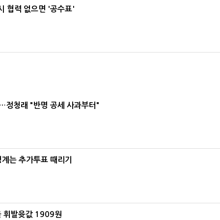
 협력 없으면 '공수표'
…정청래 "반명 공세 사과부터"
청계는 추가투표 때리기
 휘발윳값 1909원