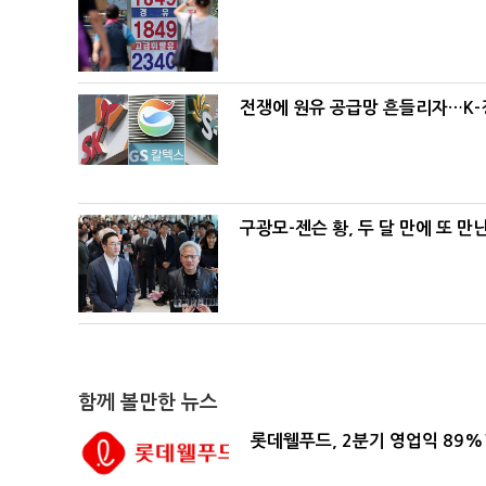
전쟁에 원유 공급망 흔들리자…K-
구광모-젠슨 황, 두 달 만에 또 만
함께 볼만한 뉴스
롯데웰푸드, 2분기 영업익 89%