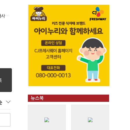
현대지에프홀딩스, 2분기 영업익 15.6%↑…500억 규모 자사주 매입
뉴스북
순