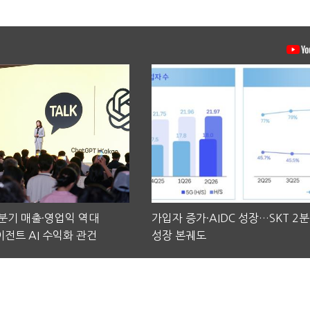
2분기 매출·영업익 역대
가입자 증가·AIDC 성장…SKT 2
전트 AI 수익화 관건
성장 본궤도