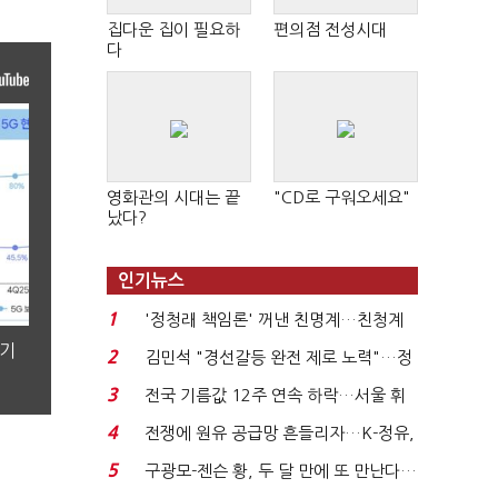
집다운 집이 필요하
편의점 전성시대
다
영화관의 시대는 끝
"CD로 구워오세요"
났다?
인기뉴스
1
'정청래 책임론' 꺼낸 친명계…친청계
는 추가투표 때리기...
분기
2
김민석 "경선갈등 완전 제로 노력"…정
청래 "반명 공세 사...
3
전국 기름값 12주 연속 하락…서울 휘
발윳값 1909원...
4
전쟁에 원유 공급망 흔들리자…K-정유,
에너지안보 핵심...
5
구광모-젠슨 황, 두 달 만에 또 만난다…