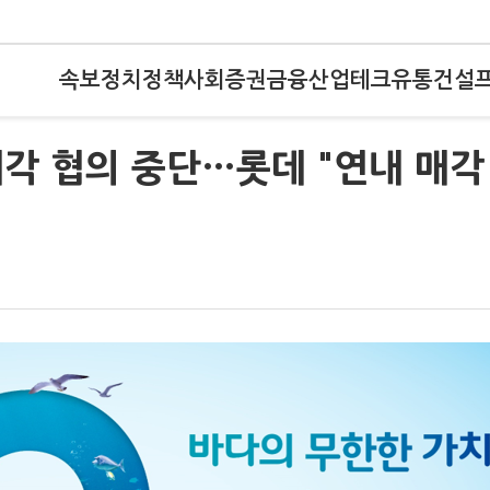
속보
정치
정책
사회
증권
금융
산업
테크
유통
건설
각 협의 중단…롯데 "연내 매각