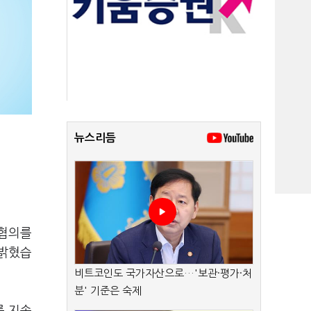
뉴스리듬
 협의를
 밝혔습
비트코인도 국가자산으로…'보관·평가·처
분' 기준은 숙제