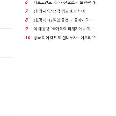
로봇·AI 등 논...
6
비트코인도 국가자산으로…'보관·평가·
처분' 기준은 ...
7
(현장+)"팔 생각 접고 호가 높여
요"…'덜 똘똘한 한 채' 20...
8
(현장+)"12일엔 물건 다 들어와요"…
빈 매대 채우며 문 연 ...
9
이 대통령 "국가폭력 피해자에 사과…
적극적 조사로 진...
10
중국 이어 대만도 설비투자…메모리 ‘삼
국전쟁’