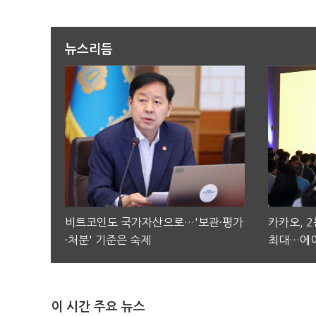
뉴스리듬
비트코인도 국가자산으로…'보관·평가
카카오, 
·처분' 기준은 숙제
최대…에이
이 시간 주요 뉴스