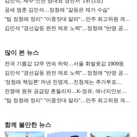
0.86%p(2보)
김민석, 제주·인천 당대표 경선서 '1위'(1보)
공세 멈춘 김민석…정청래 "갈등은 제가 수습"
"팀 정청래 정리" "이중잣대 말라"…민주 최고위원 계파
다툼 격화
김민석 "경선갈등 완전 제로 노력"…정청래 "반명 공세
사과부터"
많이 본 뉴스
전국 기름값 12주 연속 하락…서울 휘발윳값 1909원
김민석 "경선갈등 완전 제로 노력"…정청래 "반명 공세
사과부터"
'정청래 책임론' 꺼낸 친명계…친청계는 추가투표
때리기
전쟁에 원유 공급망 흔들리자…K-정유, 에너지안보
핵심으로 재부상
"팀 정청래 정리" "이중잣대 말라"…민주 최고위원 계파
다툼 격화
함께 볼만한 뉴스