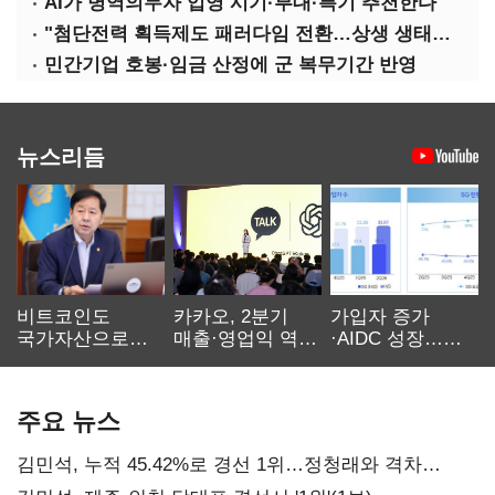
AI가 병역의무자 입영 시기·부대·특기 추천한다
"첨단전력 획득제도 패러다임 전환…상생 생태계 조성해 대체불가 K-방산 도약"
민간기업 호봉·임금 산정에 군 복무기간 반영
뉴스리듬
비트코인도
카카오, 2분기
가입자 증가
국가자산으로…'
매출·영업익 역대
·AIDC 성장…
보관·평가·처분'
최대…에이전트
SKT 2분기 성장
기준은 숙제
AI 수익화 관건
본궤도
주요 뉴스
김민석, 누적 45.42%로 경선 1위…정청래와 격차