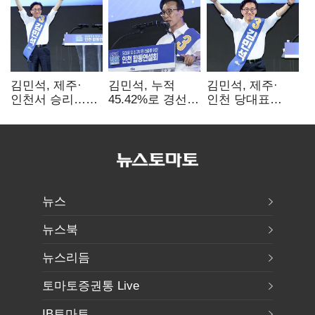
김민석, 제주·
김민석, 누적
김민석, 제주·
인천서 승리…
45.42%로 경선
인천 당대표
누적 득표율 '1위
1위…정청래와
경선서 '1위'(1보)
탈환'(종합)
격차
0.86%p(2보)
뉴스
뉴스북
뉴스리듬
토마토증권통 Live
IB토마토