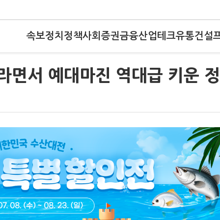
속보
정치
정책
사회
증권
금융
산업
테크
유통
건설
말라면서 예대마진 역대급 키운 