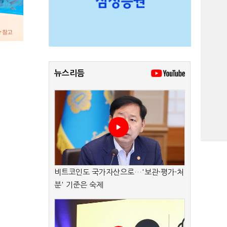
뉴스리듬
비트코인도 국가자산으로…'보관·평가·처
분' 기준은 숙제