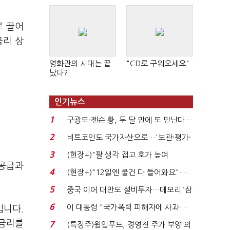
로 끌어
금리 상
영화관의 시대는 끝
"CD로 구워오세요"
났다?
인기뉴스
1
구광모-젠슨 황, 두 달 만에 또 만난다…
로봇·AI 등 논...
2
비트코인도 국가자산으로…'보관·평가·
처분' 기준은 ...
3
(현장+)"팔 생각 접고 호가 높여
 공급과
요"…'덜 똘똘한 한 채' 20...
4
(현장+)"12일엔 물건 다 들어와요"…
빈 매대 채우며 문 연 ...
5
중국 이어 대만도 설비투자…메모리 ‘삼
국전쟁’
6
이 대통령 "국가폭력 피해자에 사과…
입니다.
적극적 조사로 진...
대금리를
7
(특징주)윙입푸드, 경영진 주가 부양 의