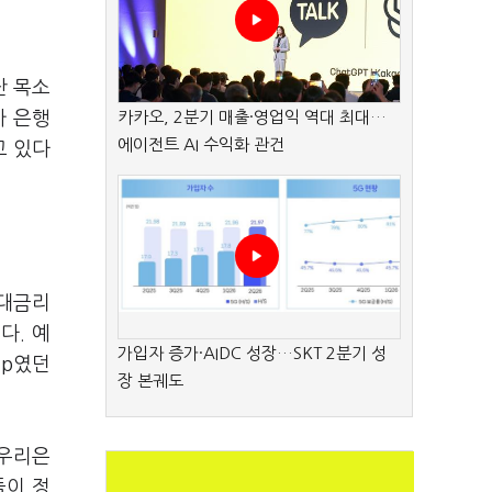
난 목소
가 은행
카카오, 2분기 매출·영업익 역대 최대…
에이전트 AI 수익화 관건
고 있다
예대금리
다. 예
가입자 증가·AIDC 성장…SKT 2분기 성
%p였던
장 본궤도
 우리은
들이 정