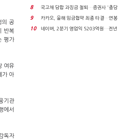
지에 상한가...
8
국고채 담합 과징금 철퇴…증권사 '충당
금 폭탄' 우려...
9
카카오, 올해 임금협약 최종 타결…연봉
행의 공
6.3% 인상·격려...
10
네이버, 2분기 영업익 5203억원…전년
이 반복
비 0.2% 감소...
는 평가
장 여유
제가 아
.
금융기관
은행에서
.
융감독자