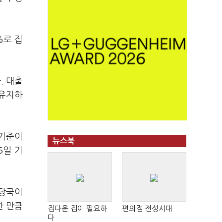
%로 집
. 대출
 유지하
 기준이
뉴스북
5일 기
융당국이
한 만큼
집다운 집이 필요하
편의점 전성시대
다