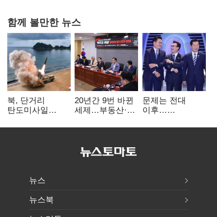
함께 볼만한 뉴스
북, 단거리
20년간 9번 바뀐
문제는 전대
탄도미사일
세제…부동산·
이후…
발사…안보실
상속세만
선호투표제로
"즉각 중단 촉구"
건드렸다
뒤집힐 땐
'지지층 불복'
뉴스
뉴스북