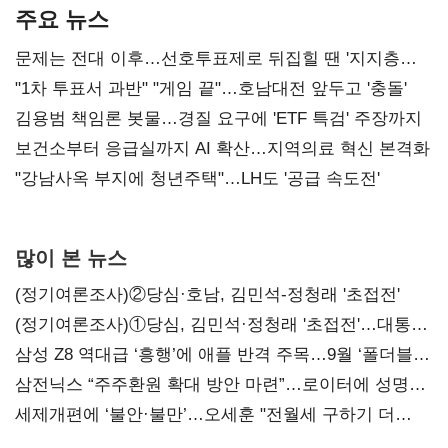
주요 뉴스
문제는 전대 이후…선호투표제로 뒤집힐 땐 '지지층
불복'
"1차 투표서 과반" "게임 끝"…호남대전 앞두고 '충돌'
김용범 책임론 봇물…경질 요구에 'ETF 특검' 주장까지
보건소부터 응급실까지 AI 확산…지역의료 혁신 본격화
"강남사옥 부지에 청년주택"…LH도 '공급 속도전'
많이 본 뉴스
(정기여론조사)②당심·호남, 김민석-정청래 '초접전'
(정기여론조사)①당심, 김민석·정청래 '초접전'…대통령
지지도 '50% 아래로'(종합)
삼성 Z8 역대급 ‘흥행’에 애플 반격 주목…9월 ‘폴더블
대전’
삼전닉스 “주주환원 확대 방안 마련”…로이터에 성명
보내
세제개편에 ‘불안·불만’…오세훈 "전월세 구하기 더
힘들어질 것"