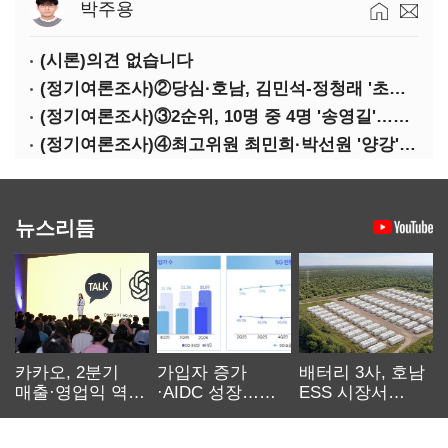
박주용
(시론)의견 없습니다
(정기여론조사)②당심·호남, 김민석-정청래 '초접전'
(정기여론조사)③2순위, 10명 중 4명 '송영길'…정청래 '한 자릿수'
(정기여론조사)④최고위원 최민희·박선원 '양강'…서미화·이성윤·임미애 뒤이어
뉴스리듬
카카오, 2분기
가입자 증가
배터리 3사, 호남
매출·영업익 역대
·AIDC 성장…
ESS 시장서
최대…에이전트
SKT 2분기 성장
‘격돌’
AI 수익화 관건
본궤도