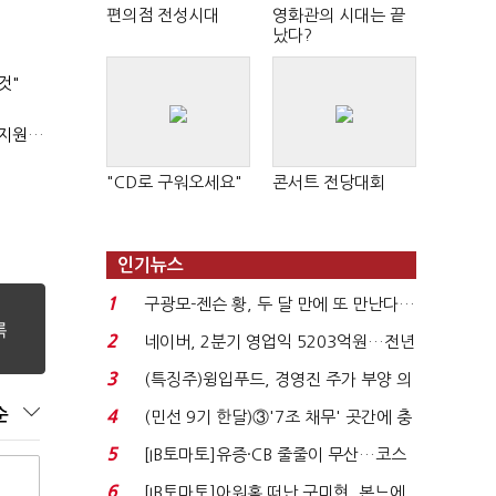
편의점 전성시대
영화관의 시대는 끝
났다?
것"
'상시근로자 수 아닌 산업재해 위험도'…김재섭, 산재예방 지원기준 손질
"CD로 구워오세요"
콘서트 전당대회
인기뉴스
1
구광모-젠슨 황, 두 달 만에 또 만난다…
로봇·AI 등 논...
2
네이버, 2분기 영업익 5203억원…전년
비 0.2% 감소...
3
(특징주)윙입푸드, 경영진 주가 부양 의
지에 상한가...
순
4
(민선 9기 한달)③'7조 채무' 곳간에 충
격…추미애, 20년...
5
[IB토마토]유증·CB 줄줄이 무산…코스
닥 벌점 급증에 ...
6
[IB토마토]아워홈 떠난 구미현, 본느에