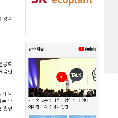
며 광폭
뉴스리듬
 울릉도
 처음인
상가 방
카카오, 2분기 매출·영업익 역대 최대…
에는 박
에이전트 AI 수익화 관건
군 홍영