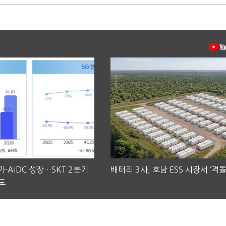
·AIDC 성장…SKT 2분기
배터리 3사, 호남 ESS 시장서 ‘격돌
도