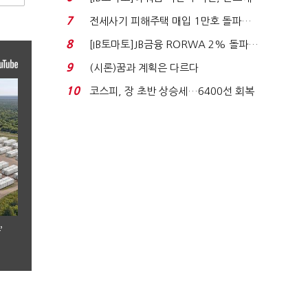
340억 베팅…가...
7
전세사기 피해주택 매입 1만호 돌파…
누적 피해자 4만2...
8
[IB토마토]JB금융 RORWA 2% 돌파…
실적 견인은 은행 ...
9
(시론)꿈과 계획은 다르다
10
코스피, 장 초반 상승세…6400선 회복
시도
’