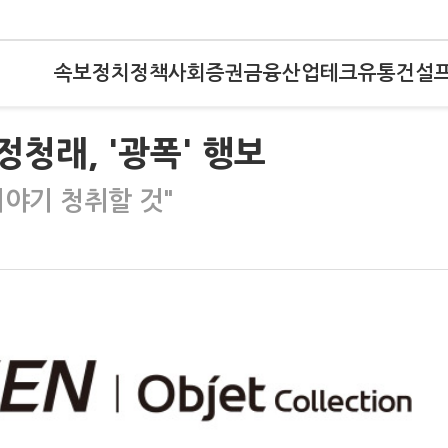
속보
정치
정책
사회
증권
금융
산업
테크
유통
건설
정청래, '광폭' 행보
이야기 청취할 것"