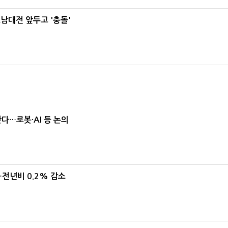
호남대전 앞두고 '충돌'
난다…로봇·AI 등 논의
…전년비 0.2% 감소