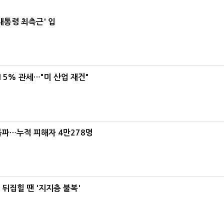
대통령 최측근' 입
5% 관세…"미 산업 재건"
돌파…누적 피해자 4만278명
뒤집힐 땐 '지지층 불복'