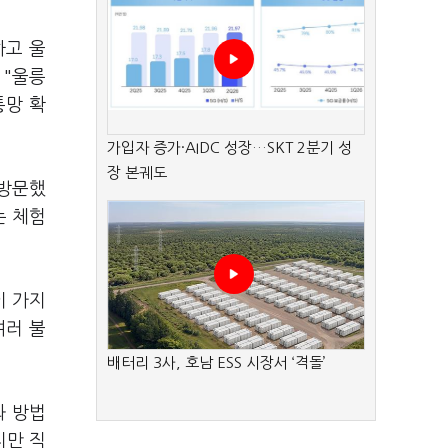
하고 울
 "울릉
통망 확
가입자 증가·AIDC 성장…SKT 2분기 성
장 본궤도
 방문했
는 체험
이 가지
여러 불
배터리 3사, 호남 ESS 시장서 ‘격돌’
와 방법
지만 직