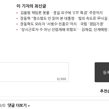
이 기자의 최신글
김용범 책임론 봇물…경질 요구에 'ETF 특검' 주장까지
장동혁 "형소법도 안 읽어 본 대통령…빛의 속도로 무너질 
장동혁도 모라자 '서범수·진종오'까지…국힘 '점입가경'
0
/
300
추천
0/0
댓글 더보기