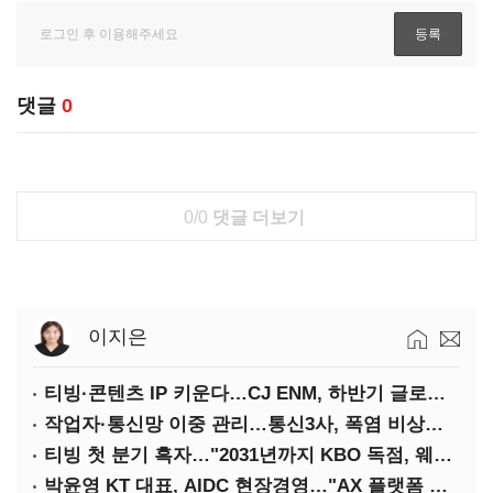
댓글
0
0/0
댓글 더보기
이지은
티빙·콘텐츠 IP 키운다…CJ ENM, 하반기 글로벌 확장 가속
작업자·통신망 이중 관리…통신3사, 폭염 비상대응 돌입
티빙 첫 분기 흑자…"2031년까지 KBO 독점, 웨이브 합병도 속도"
박윤영 KT 대표, AIDC 현장경영…"AX 플랫폼 핵심 인프라로 키운다"