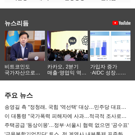
뉴스리듬
비트코인도
카카오, 2분기
가입자 증가
국가자산으로…'
매출·영업익 역대
·AIDC 성장…
보관·평가·처분'
최대…에이전트
SKT 2분기 성장
기준은 숙제
AI 수익화 관건
본궤도
주요 뉴스
송영길 측 "정청래, 국힘 '역선택' 대상…민주당 대표로
총선 지휘 못해"
이 대통령 "국가폭력 피해자에 사과…적극적 조사로
진실 밝혀야"
주택공급 '동상이몽'…정부·서울시 협력 없으면 '공수표'
'금융복합기업집단' 토스, 전 계열사 내부통제 표준화