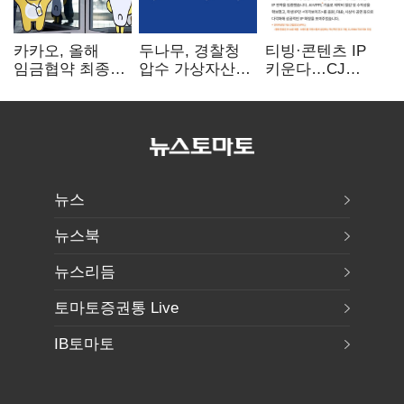
카카오, 올해
두나무, 경찰청
티빙·콘텐츠 IP
임금협약 최종
압수 가상자산
키운다…CJ
타결…연봉 6.3%
보관 맡는다…
ENM, 하반기
인상·격려금
커스터디 사업
글로벌 확장 가속
300만원
최종 낙찰
뉴스
뉴스북
뉴스리듬
토마토증권통 Live
IB토마토