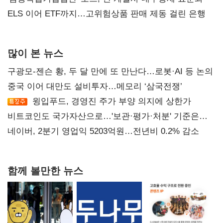
ELS 이어 ETF까지…고위험상품 판매 제동 걸린 은행
많이 본 뉴스
구광모-젠슨 황, 두 달 만에 또 만난다…로봇·AI 등 논의
중국 이어 대만도 설비투자…메모리 ‘삼국전쟁’
윙입푸드, 경영진 주가 부양 의지에 상한가
비트코인도 국가자산으로…'보관·평가·처분' 기준은
숙제
네이버, 2분기 영업익 5203억원…전년비 0.2% 감소
함께 볼만한 뉴스