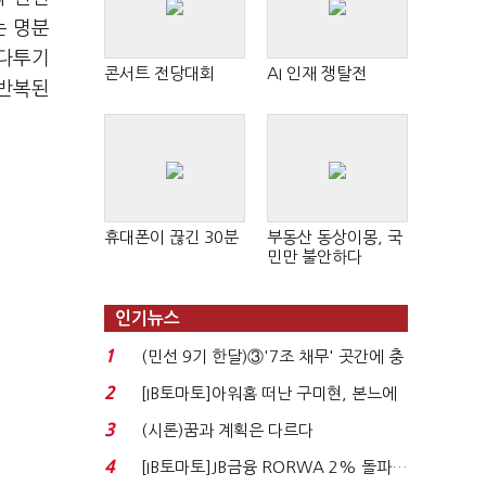
는 명분
 다투기
콘서트 전당대회
AI 인재 쟁탈전
 반복된
휴대폰이 끊긴 30분
부동산 동상이몽, 국
민만 불안하다
인기뉴스
1
(민선 9기 한달)③'7조 채무' 곳간에 충
격…추미애, 20년...
2
[IB토마토]아워홈 떠난 구미현, 본느에
340억 베팅…가...
3
(시론)꿈과 계획은 다르다
4
[IB토마토]JB금융 RORWA 2% 돌파…