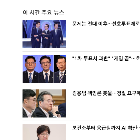
이 시간 주요 뉴스
문제는 전대 이후…선호투표제로 
"1차 투표서 과반" "게임 끝"…
김용범 책임론 봇물…경질 요구에 
보건소부터 응급실까지 AI 확산