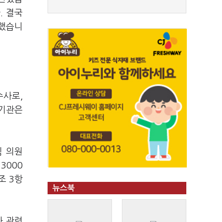
. 결국
소했습니
수사로,
사기관은
힘 의원
3000
조 3항
뉴스북
과 관련