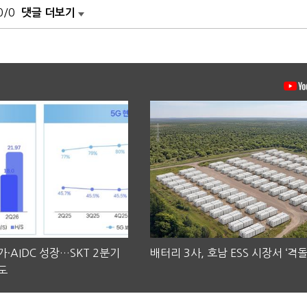
0/0
댓글 더보기
·AIDC 성장…SKT 2분기
배터리 3사, 호남 ESS 시장서 ‘격돌
도