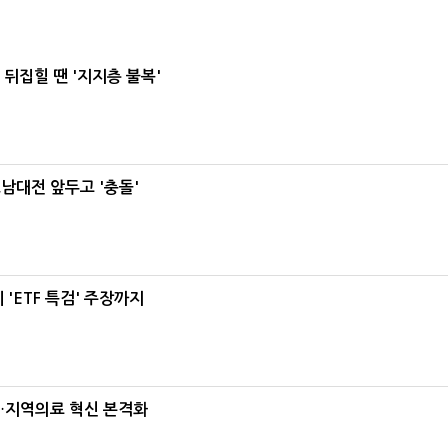
뒤집힐 땐 '지지층 불복'
호남대전 앞두고 '충돌'
'ETF 특검' 주장까지
…지역의료 혁신 본격화