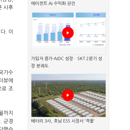
에이전트 AI 수익화 관건
른 사후
다. 이
가입자 증가·AIDC 성장…SKT 2분기 성
장 본궤도
 국가수
인터뷰에
으로 조
1월까지
. 군경
배터리 3사, 호남 ESS 시장서 ‘격돌’
판단했습