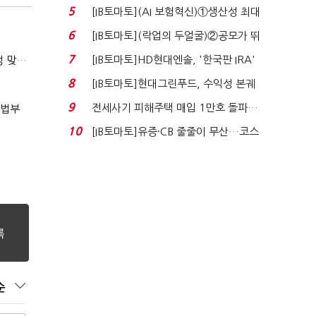
실적 견인은 은행 ...
5
[IB토마토](AI 보험혁신)①생산성 최대
80% 개선…현실...
6
[IB토마토](락업의 두얼굴)②공모가 뛰
자 첫날 매도…FI ...
7
[IB토마토]HD현대엔솔, '한국판 IRA'
(마약범죄, 처벌에서 치료로)②(단독)"마약은 전염병…여성 맞춤형 재활과정 개발 중"
수혜 부상…세액공...
8
[IB토마토]현대그린푸드, 수익성 본궤
도…실적 개선에 ...
9
전세사기 피해주택 매입 1만호 돌파…
사법부
누적 피해자 4만2...
10
[IB토마토]유증·CB 줄줄이 무산…코스
닥 벌점 급증에 ...
순