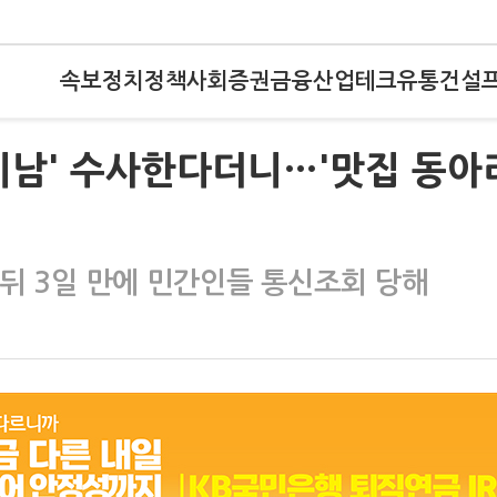
속보
정치
정책
사회
증권
금융
산업
테크
유통
건설
인기남' 수사한다더니…'맛집 동아
 뒤 3일 만에 민간인들 통신조회 당해