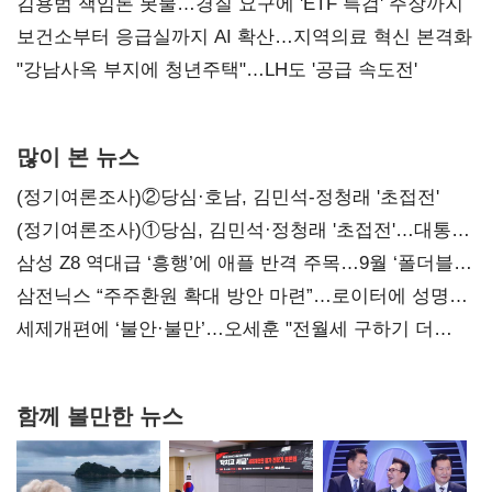
김용범 책임론 봇물…경질 요구에 'ETF 특검' 주장까지
보건소부터 응급실까지 AI 확산…지역의료 혁신 본격화
"강남사옥 부지에 청년주택"…LH도 '공급 속도전'
많이 본 뉴스
(정기여론조사)②당심·호남, 김민석-정청래 '초접전'
(정기여론조사)①당심, 김민석·정청래 '초접전'…대통령
지지도 '50% 아래로'(종합)
삼성 Z8 역대급 ‘흥행’에 애플 반격 주목…9월 ‘폴더블
대전’
삼전닉스 “주주환원 확대 방안 마련”…로이터에 성명
보내
세제개편에 ‘불안·불만’…오세훈 "전월세 구하기 더
힘들어질 것"
함께 볼만한 뉴스