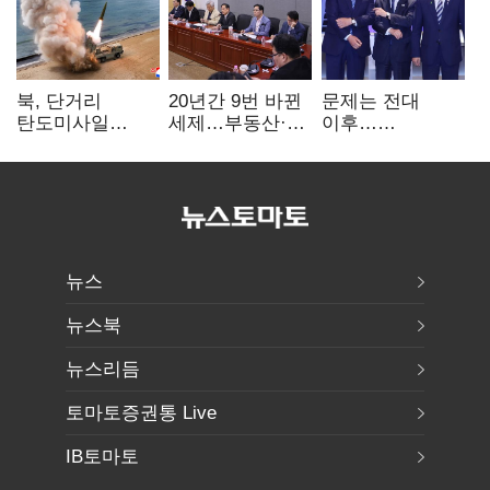
북, 단거리
20년간 9번 바뀐
문제는 전대
탄도미사일
세제…부동산·
이후…
발사…안보실
상속세만
선호투표제로
"즉각 중단 촉구"
건드렸다
뒤집힐 땐
'지지층 불복'
뉴스
뉴스북
뉴스리듬
토마토증권통 Live
IB토마토