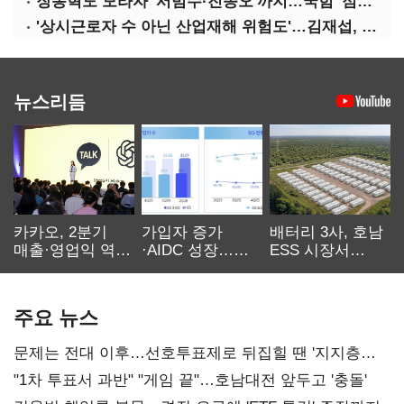
장동혁도 모라자 '서범수·진종오'까지…국힘 '점입가경'
'상시근로자 수 아닌 산업재해 위험도'…김재섭, 산재예방 지원기준 손질
뉴스리듬
카카오, 2분기
가입자 증가
배터리 3사, 호남
매출·영업익 역대
·AIDC 성장…
ESS 시장서
최대…에이전트
SKT 2분기 성장
‘격돌’
AI 수익화 관건
본궤도
주요 뉴스
문제는 전대 이후…선호투표제로 뒤집힐 땐 '지지층
불복'
"1차 투표서 과반" "게임 끝"…호남대전 앞두고 '충돌'