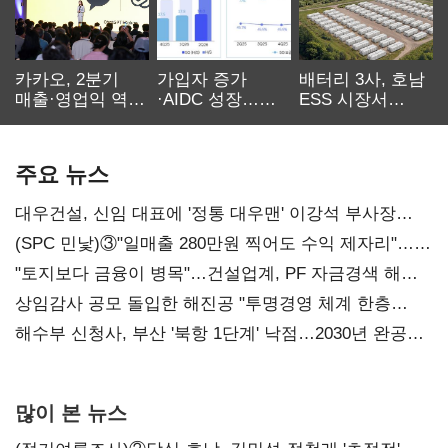
카카오, 2분기
가입자 증가
배터리 3사, 호남
매출·영업익 역대
·AIDC 성장…
ESS 시장서
최대…에이전트
SKT 2분기 성장
‘격돌’
AI 수익화 관건
본궤도
주요 뉴스
대우건설, 신임 대표에 '정통 대우맨' 이강석 부사장
내정
(SPC 민낯)③"일매출 280만원 찍어도 수익 제자리"…
점주 울리는 '상시 할인'
"토지보다 금융이 병목"…건설업계, PF 자금경색 해소
목소리
상임감사 공모 돌입한 해진공 "투명경영 체계 한층
강화"
해수부 신청사, 부산 '북항 1단계' 낙점…2030년 완공
목표
많이 본 뉴스