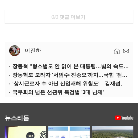
0/0
댓글 더보기
이진하
장동혁 "형소법도 안 읽어 본 대통령…빛의 속도로 무너질 것"
장동혁도 모라자 '서범수·진종오'까지…국힘 '점입가경'
'상시근로자 수 아닌 산업재해 위험도'…김재섭, 산재예방 지원기준 손질
국무회의 넘은 선관위 특검법 '3대 난제'
뉴스리듬