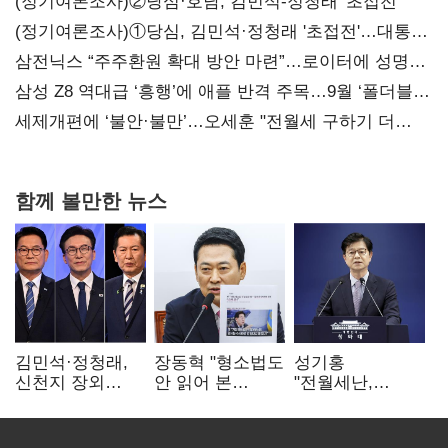
(정기여론조사)②당심·호남, 김민석-정청래 '초접전'
(정기여론조사)①당심, 김민석·정청래 '초접전'…대통령
지지도 '50% 아래로'(종합)
삼전닉스 “주주환원 확대 방안 마련”…로이터에 성명
보내
삼성 Z8 역대급 ‘흥행’에 애플 반격 주목…9월 ‘폴더블
대전’
세제개편에 ‘불안·불만’…오세훈 "전월세 구하기 더
힘들어질 것"
함께 볼만한 뉴스
김민석·정청래,
장동혁 "형소법도
성기홍
신천지 장외
안 읽어 본
"전월세난,
설전…송영길
대통령…빛의
세금보단 수요·
"호남 계몽 규탄"
속도로 무너질
공급 문제"…닥공
것"
시사