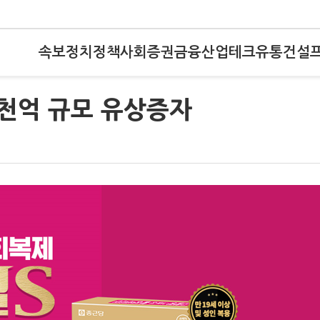
속보
정치
정책
사회
증권
금융
산업
테크
유통
건설
5천억 규모 유상증자