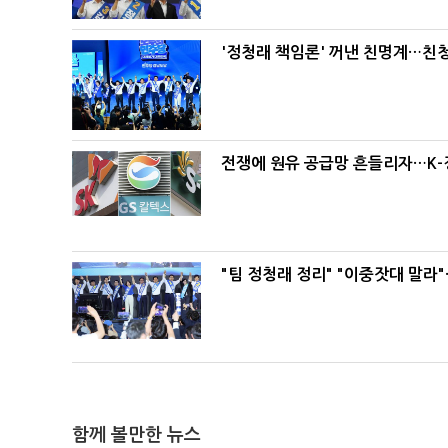
'정청래 책임론' 꺼낸 친명계…친
전쟁에 원유 공급망 흔들리자…K-
"팀 정청래 정리" "이중잣대 말라
함께 볼만한 뉴스