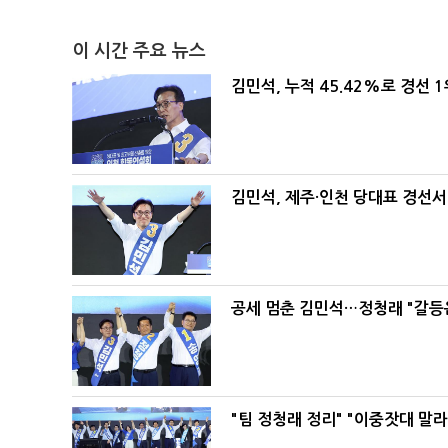
이 시간 주요 뉴스
김민석, 누적 45.42%로 경선 
김민석, 제주·인천 당대표 경선서 '
공세 멈춘 김민석…정청래 "갈등
"팀 정청래 정리" "이중잣대 말