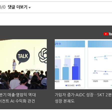
0/0
댓글 더보기
2분기 매출·영업익 역대
가입자 증가·AIDC 성장…SKT 2
전트 AI 수익화 관건
성장 본궤도