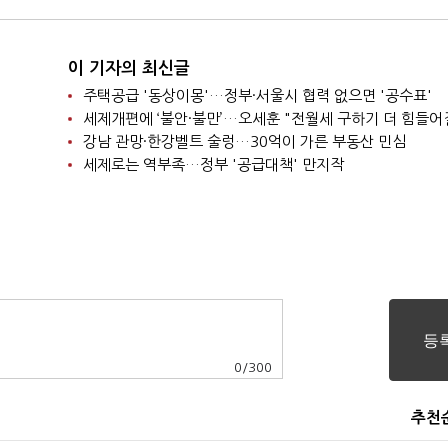
이 기자의 최신글
주택공급 '동상이몽'…정부·서울시 협력 없으면 '공수표'
세제개편에 ‘불안·불만’…오세훈 "전월세 구하기 더 힘들어
강남 관망·한강벨트 술렁…30억이 가른 부동산 민심
세제로는 역부족…정부 '공급대책' 만지작
0
/
300
추천