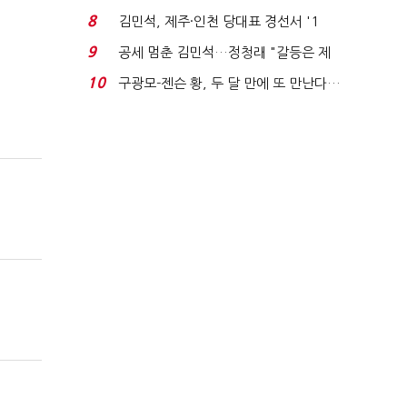
청래와 격차 0.86%p(...
8
김민석, 제주·인천 당대표 경선서 '1
위'(1보)...
9
공세 멈춘 김민석…정청래 "갈등은 제
가 수습"
10
구광모-젠슨 황, 두 달 만에 또 만난다…
로봇·AI 등 논...