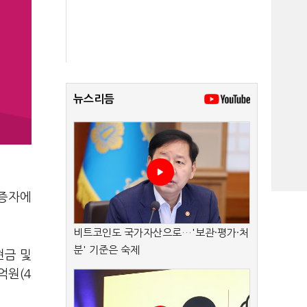
뉴스리듬
상증자에
비트코인도 국가자산으로…'보관·평가·처
분' 기준은 숙제
현금 및
억원(4