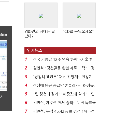
영화관의 시대는 끝
"CD로 구워오세요"
났다?
인기뉴스
1
전국 기름값 12주 연속 하락…서울 휘
발윳값 1909원...
2
김민석 "경선갈등 완전 제로 노력"…정
청래 "반명 공세 사...
3
'정청래 책임론' 꺼낸 친명계…친청계
는 추가투표 때리기...
4
전쟁에 원유 공급망 흔들리자…K-정유,
에너지안보 핵심...
5
"팀 정청래 정리" "이중잣대 말라"…민
분기
주 최고위원 계파 다...
6
김민석, 제주·인천서 승리…누적 득표율
'1위 탈환'(종합)...
7
김민석, 누적 45.42%로 경선 1위…정