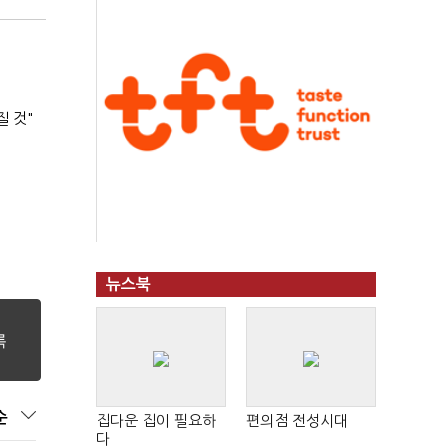
질 것"
뉴스북
순
집다운 집이 필요하
편의점 전성시대
다