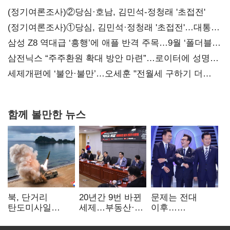
(정기여론조사)②당심·호남, 김민석-정청래 '초접전'
(정기여론조사)①당심, 김민석·정청래 '초접전'…대통령
지지도 '50% 아래로'(종합)
삼성 Z8 역대급 ‘흥행’에 애플 반격 주목…9월 ‘폴더블
대전’
삼전닉스 “주주환원 확대 방안 마련”…로이터에 성명
보내
세제개편에 ‘불안·불만’…오세훈 "전월세 구하기 더
힘들어질 것"
함께 볼만한 뉴스
북, 단거리
20년간 9번 바뀐
문제는 전대
탄도미사일
세제…부동산·
이후…
발사…안보실
상속세만
선호투표제로
"즉각 중단 촉구"
건드렸다
뒤집힐 땐