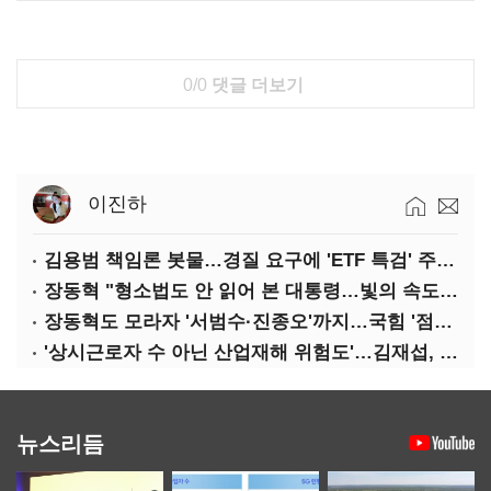
0/0
댓글 더보기
이진하
김용범 책임론 봇물…경질 요구에 'ETF 특검' 주장까지
장동혁 "형소법도 안 읽어 본 대통령…빛의 속도로 무너질 것"
장동혁도 모라자 '서범수·진종오'까지…국힘 '점입가경'
'상시근로자 수 아닌 산업재해 위험도'…김재섭, 산재예방 지원기준 손질
뉴스리듬