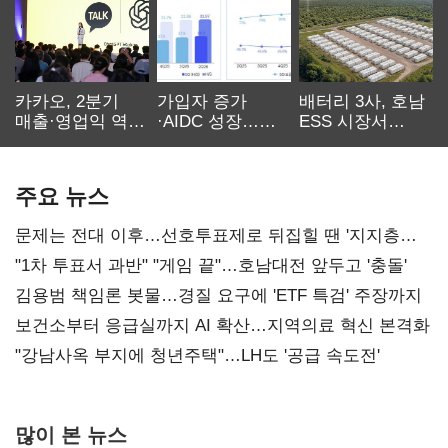
카카오, 2분기
가입자 증가
배터리 3사, 호남
매출·영업익 역대
·AIDC 성장…
ESS 시장서
최대…에이전트
SKT 2분기 성장
‘격돌’
AI 수익화 관건
본궤도
주요 뉴스
문제는 전대 이후…선호투표제로 뒤집힐 땐 '지지층
불복'
"1차 투표서 과반" "게임 끝"…호남대전 앞두고 '충돌'
김용범 책임론 봇물…경질 요구에 'ETF 특검' 주장까지
보건소부터 응급실까지 AI 확산…지역의료 혁신 본격화
"강남사옥 부지에 청년주택"…LH도 '공급 속도전'
많이 본 뉴스