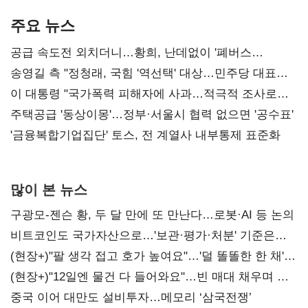
기준은 숙제
AI 수익화 관건
본궤도
주요 뉴스
공급 속도전 외치더니…황희, 난데없이 '폐버스
리모델링' 제안
송영길 측 "정청래, 국힘 '역선택' 대상…민주당 대표로
총선 지휘 못해"
이 대통령 "국가폭력 피해자에 사과…적극적 조사로
진실 밝혀야"
주택공급 '동상이몽'…정부·서울시 협력 없으면 '공수표'
'금융복합기업집단' 토스, 전 계열사 내부통제 표준화
많이 본 뉴스
구광모-젠슨 황, 두 달 만에 또 만난다…로봇·AI 등 논의
비트코인도 국가자산으로…'보관·평가·처분' 기준은
숙제
(현장+)"팔 생각 접고 호가 높여요"…'덜 똘똘한 한 채'
20억 키맞추기
(현장+)"12일엔 물건 다 들어와요"…빈 매대 채우며 문
연 홈플러스
중국 이어 대만도 설비투자…메모리 ‘삼국전쟁’