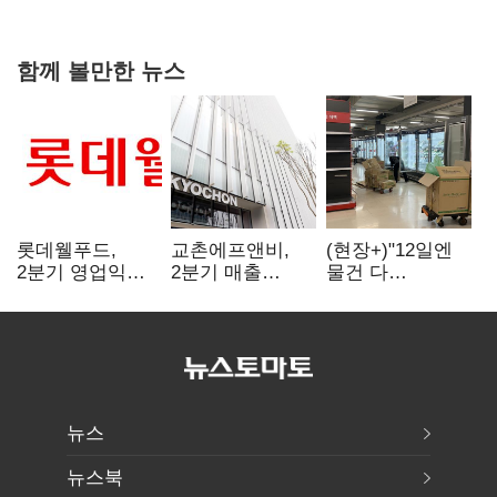
함께 볼만한 뉴스
롯데웰푸드,
교촌에프앤비,
(현장+)"12일엔
2분기 영업익
2분기 매출
물건 다
89%↑…해외
1323억원…
들어와요"…빈
사업이 실적 견인
전년보다 4.9%↑
매대 채우며 문
연 홈플러스
뉴스
뉴스북