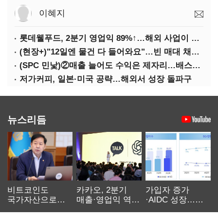
이혜지
롯데웰푸드, 2분기 영업익 89%↑…해외 사업이 실적 견인
(현장+)"12일엔 물건 다 들어와요"…빈 매대 채우며 문 연 홈플러스
(SPC 민낯)②매출 늘어도 수익은 제자리…배스킨라빈스 점주 '속앓이'
저가커피, 일본·미국 공략…해외서 성장 돌파구
뉴스리듬
비트코인도
카카오, 2분기
가입자 증가
국가자산으로…'
매출·영업익 역대
·AIDC 성장…
보관·평가·처분'
최대…에이전트
SKT 2분기 성장