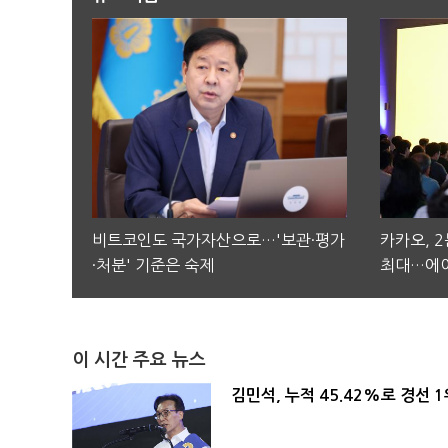
비트코인도 국가자산으로…'보관·평가
카카오, 
·처분' 기준은 숙제
최대…에이
이 시간 주요 뉴스
김민석, 누적 45.42%로 경선 