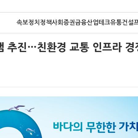
속보
정치
정책
사회
증권
금융
산업
테크
유통
건설
램 추진…친환경 교통 인프라 경