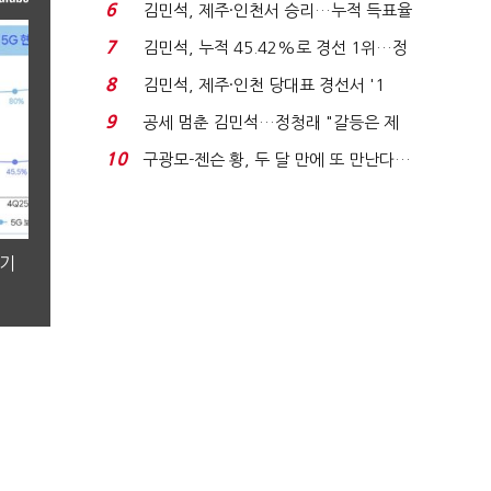
주 최고위원 계파 다...
6
김민석, 제주·인천서 승리…누적 득표율
'1위 탈환'(종합)...
7
김민석, 누적 45.42%로 경선 1위…정
청래와 격차 0.86%p(...
8
김민석, 제주·인천 당대표 경선서 '1
위'(1보)...
9
공세 멈춘 김민석…정청래 "갈등은 제
가 수습"
10
구광모-젠슨 황, 두 달 만에 또 만난다…
로봇·AI 등 논...
분기