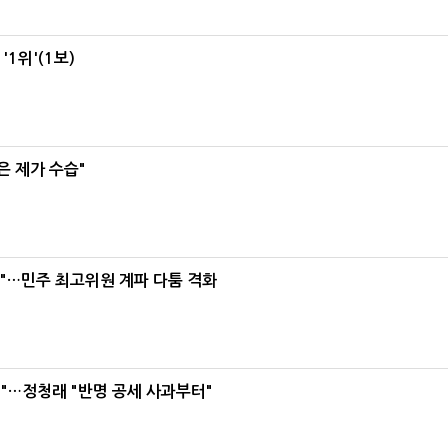
1위'(1보)
은 제가 수습"
라"…민주 최고위원 계파 다툼 격화
"…정청래 "반명 공세 사과부터"