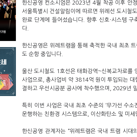
한신공영 컨소시엄은 2023년 4월 착공 이후 안
서울특별시 건설알림이에 따르면 위례선 도시철도 공
완료 단계에 들어섰습니다. 향후 신호·시스템 구
다.
한신공영은 위례트램을 통해 축적한 국내 최초 트
도 순항 중입니다.
울산 도시철도 1호선은 태화강역~신복교차로를 연결
사업으로, 총사업비 약 3814억 원이 투입되는 
결하고 우선시공분 공사에 착수했으며, 2029년 
특히 이번 사업은 국내 최초 수준의 ‘무가선 수
운행하는 친환경 시스템으로, 이산화탄소 및 미세
한신공영 관계자는 “위례트램은 국내 트램 시대