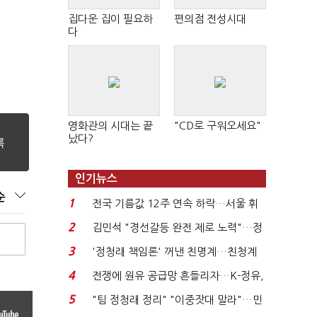
집다운 집이 필요하
편의점 전성시대
다
영화관의 시대는 끝
"CD로 구워오세요"
났다?
인기뉴스
순
1
전국 기름값 12주 연속 하락…서울 휘
발윳값 1909원...
2
김민석 "경선갈등 완전 제로 노력"…정
청래 "반명 공세 사...
3
'정청래 책임론' 꺼낸 친명계…친청계
는 추가투표 때리기...
4
전쟁에 원유 공급망 흔들리자…K-정유,
에너지안보 핵심...
5
"팀 정청래 정리" "이중잣대 말라"…민