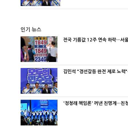
인기 뉴스
전국 기름값 12주 연속 하락…서울
김민석 "경선갈등 완전 제로 노력"
'정청래 책임론' 꺼낸 친명계…친