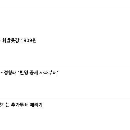
 휘발윳값 1909원
…정청래 "반명 공세 사과부터"
청계는 추가투표 때리기