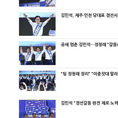
김민석, 제주·인천 당대표 경선서 '
공세 멈춘 김민석…정청래 "갈등
"팀 정청래 정리" "이중잣대 말
김민석 "경선갈등 완전 제로 노력