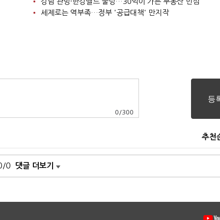
강남 관망·한강벨트 술렁…30억이 가른 부동산 민심
세제로는 역부족…정부 '공급대책' 만지작
0
/
300
추천
0/0
댓글 더보기