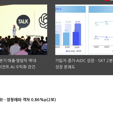
2분기 매출·영업익 역대
가입자 증가·AIDC 성장…SKT 2
전트 AI 수익화 관건
성장 본궤도
1위…정청래와 격차 0.86%p(2보)