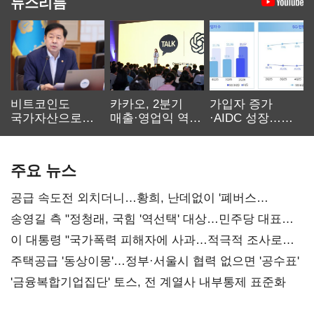
뉴스리듬
비트코인도
카카오, 2분기
가입자 증가
국가자산으로…'
매출·영업익 역대
·AIDC 성장…
보관·평가·처분'
최대…에이전트
SKT 2분기 성장
기준은 숙제
AI 수익화 관건
본궤도
주요 뉴스
공급 속도전 외치더니…황희, 난데없이 '폐버스
리모델링' 제안
송영길 측 "정청래, 국힘 '역선택' 대상…민주당 대표로
총선 지휘 못해"
이 대통령 "국가폭력 피해자에 사과…적극적 조사로
진실 밝혀야"
주택공급 '동상이몽'…정부·서울시 협력 없으면 '공수표'
'금융복합기업집단' 토스, 전 계열사 내부통제 표준화