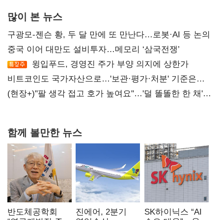
많이 본 뉴스
구광모-젠슨 황, 두 달 만에 또 만난다…로봇·AI 등 논의
중국 이어 대만도 설비투자…메모리 ‘삼국전쟁’
윙입푸드, 경영진 주가 부양 의지에 상한가
비트코인도 국가자산으로…'보관·평가·처분' 기준은
숙제
(현장+)"팔 생각 접고 호가 높여요"…'덜 똘똘한 한 채'
20억 키맞추기
함께 볼만한 뉴스
반도체공학회
진에어, 2분기
SK하이닉스 “AI