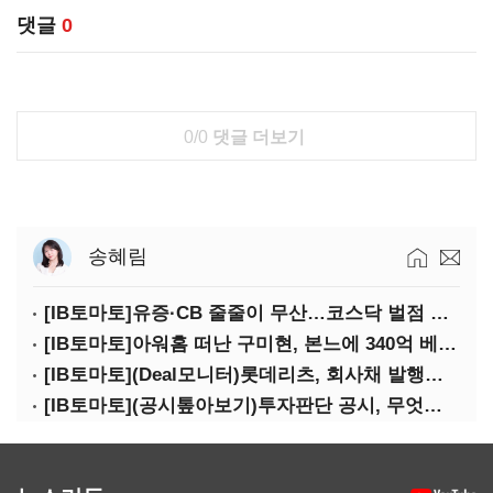
댓글
0
0/0
댓글 더보기
송혜림
[IB토마토]유증·CB 줄줄이 무산…코스닥 벌점 급증에 상폐 압박
[IB토마토]아워홈 떠난 구미현, 본느에 340억 베팅…가족 지배체제 구축
[IB토마토](Deal모니터)롯데리츠, 회사채 발행…빠듯한 유동성 차환으로 대응
[IB토마토](공시톺아보기)투자판단 공시, 무엇이 '중요한 경영사항'일까