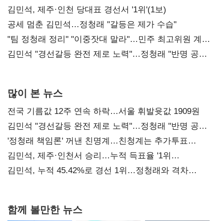
0.86%p(2보)
김민석, 제주·인천 당대표 경선서 '1위'(1보)
공세 멈춘 김민석…정청래 "갈등은 제가 수습"
"팀 정청래 정리" "이중잣대 말라"…민주 최고위원 계파
다툼 격화
김민석 "경선갈등 완전 제로 노력"…정청래 "반명 공세
사과부터"
많이 본 뉴스
전국 기름값 12주 연속 하락…서울 휘발윳값 1909원
김민석 "경선갈등 완전 제로 노력"…정청래 "반명 공세
사과부터"
'정청래 책임론' 꺼낸 친명계…친청계는 추가투표
때리기
김민석, 제주·인천서 승리…누적 득표율 '1위
탈환'(종합)
김민석, 누적 45.42%로 경선 1위…정청래와 격차
0.86%p(2보)
함께 볼만한 뉴스