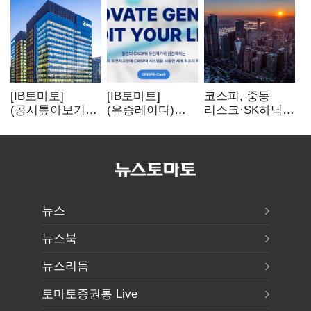
[IB토마토]
[IB토마토]
코스피, 중동
(공시톺아보기)
(유증레이다)
리스크·SK하닉
수주 공시, 왜
툴젠, 조달액
5% 급락에
바로 매출로
3분의 1 토막…
뒷걸음
잡히지 않을까
특허소송
비용부터 챙긴다
뉴스
뉴스북
뉴스리듬
토마토증권통 Live