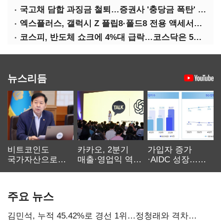
국고채 담합 과징금 철퇴…증권사 '충당금 폭탄' 우려
엑스플러스, 갤럭시 Z 플립8·폴드8 전용 액세서리 출시
코스피, 반도체 쇼크에 4%대 급락…코스닥은 5거래일째 상승
뉴스리듬
비트코인도
카카오, 2분기
가입자 증가
국가자산으로…'
매출·영업익 역대
·AIDC 성장…
보관·평가·처분'
최대…에이전트
SKT 2분기 성장
기준은 숙제
AI 수익화 관건
본궤도
주요 뉴스
김민석, 누적 45.42%로 경선 1위…정청래와 격차