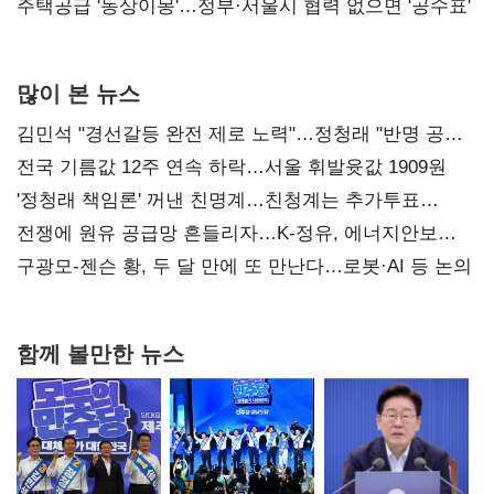
진실 밝혀야"
주택공급 '동상이몽'…정부·서울시 협력 없으면 '공수표'
많이 본 뉴스
김민석 "경선갈등 완전 제로 노력"…정청래 "반명 공세
사과부터"
전국 기름값 12주 연속 하락…서울 휘발윳값 1909원
'정청래 책임론' 꺼낸 친명계…친청계는 추가투표
때리기
전쟁에 원유 공급망 흔들리자…K-정유, 에너지안보
핵심으로 재부상
구광모-젠슨 황, 두 달 만에 또 만난다…로봇·AI 등 논의
함께 볼만한 뉴스