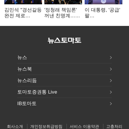
김민석 "경선갈등
'정청래 책임론'
이 대통령, '공급'
완전 제로
꺼낸 친명계…
팔
노력"…정청래
친청계는
걷어붙였는데…
"반명 공세
추가투표 때리기
여 내부선
사과부터"
'부동산
망언'(종합)
뉴스
뉴스북
뉴스리듬
토마토증권통 Live
IB토마토
회사소개
개인정보취급방침
서비스 이용약관
고충처리