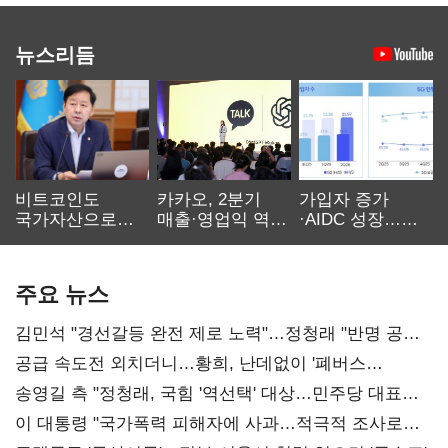
뉴스리듬
비트코인도
카카오, 2분기
가입자 증가
국가자산으로…'
매출·영업익 역대
·AIDC 성장…
보관·평가·처분'
최대…에이전트
SKT 2분기 성장
기준은 숙제
AI 수익화 관건
본궤도
주요 뉴스
김민석 "경선갈등 완전 제로 노력"…정청래 "반명 공세
사과부터"
공급 속도전 외치더니…황희, 난데없이 '폐버스
리모델링' 제안
송영길 측 "정청래, 국힘 '역선택' 대상…민주당 대표로
총선 지휘 못해"
이 대통령 "국가폭력 피해자에 사과…적극적 조사로