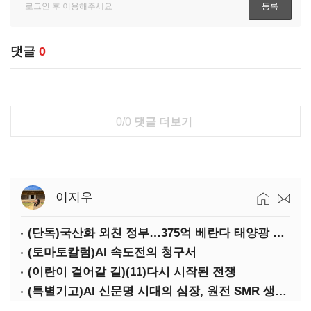
댓글
0
0/0
댓글 더보기
이지우
(단독)국산화 외친 정부…375억 베란다 태양광 사업엔 중국산만 남았다
(토마토칼럼)AI 속도전의 청구서
(이란이 걸어갈 길)(11)다시 시작된 전쟁
(특별기고)AI 신문명 시대의 심장, 원전 SMR 생태계 복원의 마지막 골든타임을 붙잡아라