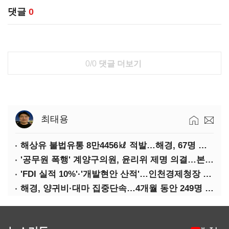
댓글
0
0/0
댓글 더보기
최태용
해상유 불법유통 8만4456㎘ 적발…해경, 67명 검거
'공무원 폭행' 계양구의원, 윤리위 제명 의결…본회의 표결은?
'FDI 실적 10%'·'개발현안 산적'…인천경제청장 구원투수 찾기
해경, 양귀비·대마 집중단속…4개월 동안 249명 검거