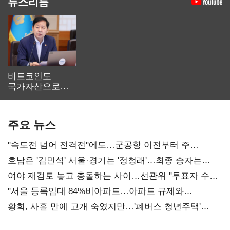
뉴스리듬
비트코인도
국가자산으로…'
보관·평가·처분'
기준은 숙제
주요 뉴스
"속도전 넘어 전격전"에도…군공항 이전부터 주
52시간까지 '뇌관'
호남은 '김민석' 서울·경기는 '정청래'…최종 승자는
'안갯속'
여야 재검토 놓고 충돌하는 사이…선관위 "투표자 수
오차 당연"
"서울 등록임대 84%비아파트…아파트 규제와
달리해야"
황희, 사흘 만에 고개 숙였지만…'폐버스 청년주택'
후폭풍