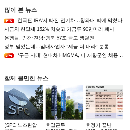
많이 본 뉴스
'한국판 IRA'서 빠진 전기차…청와대 벽에 막혔다
시금치 한달새 152% 치솟고 가금류 90만마리 폐사
은행들, 인천·전남·경북 57조 금고 쟁탈전
정부 믿었는데…임대사업자 "세금 더 내라" 분통
‘구금 사태’ 현대차 HMGMA, 미 재향군인 채용
확대로 분위기 반전
함께 볼만한 뉴스
(SPC 노조탄압
휴일근무
휴정기 끝난