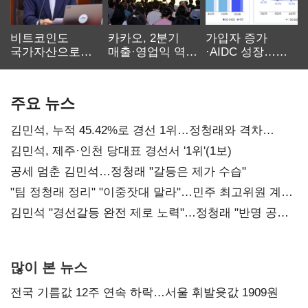
비트코인도
카카오, 2분기
가입자 증가
국가자산으로…'
매출·영업익 역대
·AIDC 성장…
보관·평가·처분'
최대…에이전트
SKT 2분기 성장
기준은 숙제
AI 수익화 관건
본궤도
주요 뉴스
김민석, 누적 45.42%로 경선 1위…정청래와 격차
0.86%p(2보)
김민석, 제주·인천 당대표 경선서 '1위'(1보)
공세 멈춘 김민석…정청래 "갈등은 제가 수습"
"팀 정청래 정리" "이중잣대 말라"…민주 최고위원 계파
다툼 격화
김민석 "경선갈등 완전 제로 노력"…정청래 "반명 공세
사과부터"
많이 본 뉴스
전국 기름값 12주 연속 하락…서울 휘발윳값 1909원