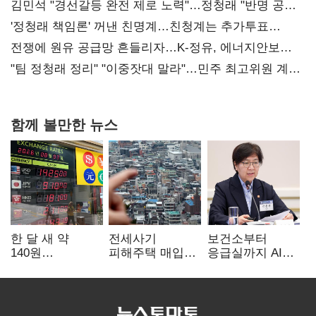
김민석 "경선갈등 완전 제로 노력"…정청래 "반명 공세
사과부터"
'정청래 책임론' 꺼낸 친명계…친청계는 추가투표
때리기
전쟁에 원유 공급망 흔들리자…K-정유, 에너지안보
핵심으로 재부상
"팀 정청래 정리" "이중잣대 말라"…민주 최고위원 계파
다툼 격화
함께 볼만한 뉴스
한 달 새 약
전세사기
보건소부터
140원
피해주택 매입
응급실까지 AI
급락…'역대급
1만호 돌파…
확산…지역의료
엔저'에 원화
누적 피해자
혁신 본격화
변곡점
4만278명