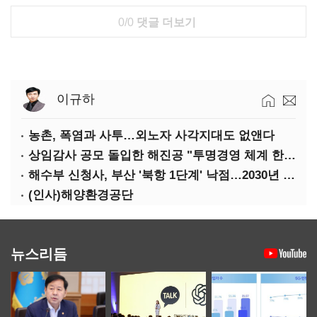
0/0
댓글 더보기
이규하
농촌, 폭염과 사투…외노자 사각지대도 없앤다
상임감사 공모 돌입한 해진공 "투명경영 체계 한층 강화"
해수부 신청사, 부산 '북항 1단계' 낙점…2030년 완공 목표
(인사)해양환경공단
뉴스리듬