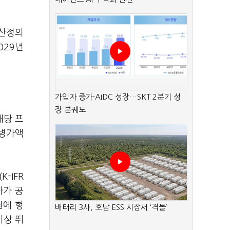
 산정의
029년
가입자 증가·AIDC 성장…SKT 2분기 성
장 본궤도
해당 프
합병가액
-IFR
가가 공
원에 형
배터리 3사, 호남 ESS 시장서 ‘격돌’
이상 뛰