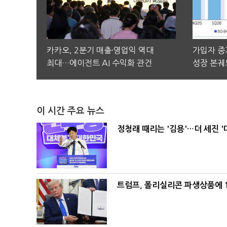
카카오, 2분기 매출·영업익 역대
가입자 증가
최대…에이전트 AI 수익화 관건
성장 본궤
이 시간 주요 뉴스
정청래 때리는 '김용'…더 세진 '
트럼프, 폴리실리콘 파생상품에 1