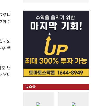
87주나
보호예수
 회사의
추후 핵
기준 변
과 오버
뉴스북