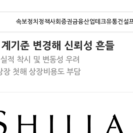
속보
정치
정책
사회
증권
금융
산업
테크
유통
건설
회계기준 변경해 신뢰성 흔들
실적 착시 및 변동성 우려
상장 첫해 상장비용도 부담