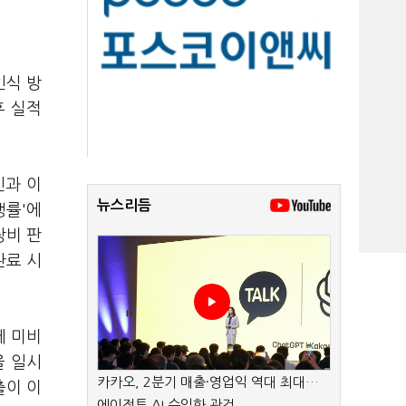
인식 방
후 실적
인과 이
뉴스리듬
행률'에
장비 판
완료 시
에 미비
을 일시
카카오, 2분기 매출·영업익 역대 최대…
출이 이
에이전트 AI 수익화 관건