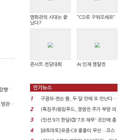
영화관의 시대는 끝
"CD로 구워오세요"
났다?
콘서트 전당대회
AI 인재 쟁탈전
인기뉴스
(단독)법원엔 "가치 0원"이라더니…소송 중 '500원 유증' 강행한 라인게임즈
1
구광모-젠슨 황, 두 달 만에 또 만난다…
(단독)한공회, 'CB 뻥튀기' 논란 평가모형 한계 인정…당국 방관 속 장부 왜곡 수두룩
로봇·AI 등 논...
2
(특징주)윙입푸드, 경영진 주가 부양 의
지에 상한가...
3
(민선 9기 한달)③'7조 채무' 곳간에 충
격…추미애, 20년...
4
[IB토마토]유증·CB 줄줄이 무산…코스
닥 벌점 급증에 ...