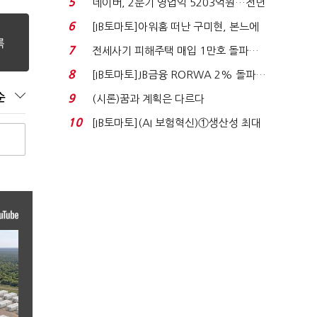
5
네이버, 2분기 영업익 5203억원…전년
비 0.2% 감소...
6
[IB토마토]아워홈 떠난 구미현, 본느에
340억 베팅…가...
7
전세사기 피해주택 매입 1만호 돌파…
누적 피해자 4만2...
8
[IB토마토]JB금융 RORWA 2% 돌파…
실적 견인은 은행 ...
순
9
(시론)꿈과 계획은 다르다
10
[IB토마토](AI 보험혁신)①생산성 최대
80% 개선…현실...