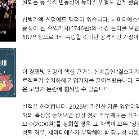
월되는 등 실적 변동성이 높아질 위험도 안게 됐습
합병가액 산정에도 맹점이 있습니다. 세미티에스의
중심이 된 수익가치(6746원)의 추정 논리를 보면
687억원으로 3배 폭증할 것이란 공격적인 가정이
이 장밋빛 전망의 핵심 근거는 신제품인 ‘질소퍼지시
로젝트가 수치화해 기업가치를 끌어올렸습니다. 프
은 고평가 논란에 휩싸일 수 있습니다.
실적은 화려합니다. 2025년 가결산 기준 영업이익 
S)의 특성을 뜯어보면 상장 첫해 재무제표는 적자
모가(2000원)를 상회할 경우 그 차액이 모두 '
성될 경우, 세미티에스가 부담해야 할 장부상 비용은