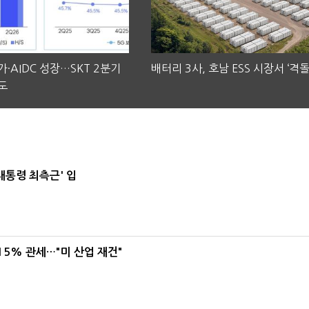
·AIDC 성장…SKT 2분기
배터리 3사, 호남 ESS 시장서 ‘격돌
도
대통령 최측근' 입
5% 관세…"미 산업 재건"