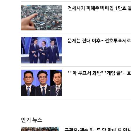
전세사기 피해주택 매입 1만호 
문제는 전대 이후…선호투표제로 
"1차 투표서 과반" "게임 끝"…
인기 뉴스
구광모-젠슨 황, 두 달 만에 또 만