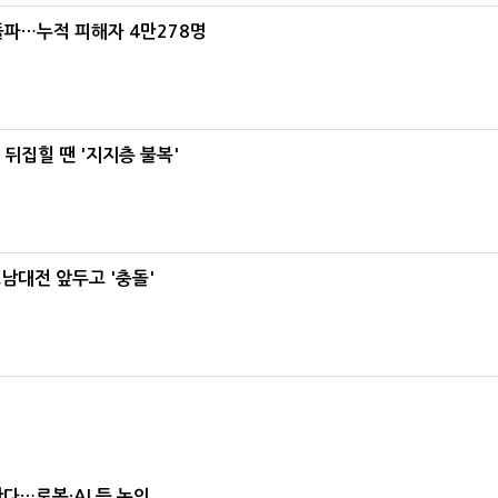
돌파…누적 피해자 4만278명
뒤집힐 땐 '지지층 불복'
호남대전 앞두고 '충돌'
난다…로봇·AI 등 논의