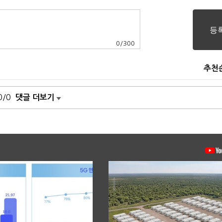
0
/
300
추천
0/0
댓글 더보기