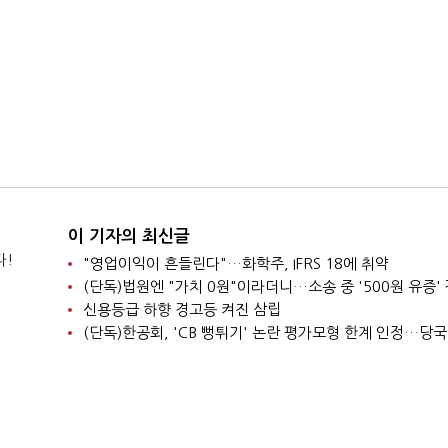
이 기자의 최신글
다!
"영업이익이 흔들린다"…화학주, IFRS 18에 취약
신용등급 하향 경고등 켜진 삼립