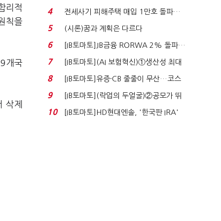
 합리적
340억 베팅…가...
4
전세사기 피해주택 매입 1만호 돌파…
등원칙을
누적 피해자 4만2...
5
(시론)꿈과 계획은 다르다
6
[IB토마토]JB금융 RORWA 2% 돌파…
실적 견인은 은행 ...
7
[IB토마토](AI 보험혁신)①생산성 최대
39개국
80% 개선…현실...
8
[IB토마토]유증·CB 줄줄이 무산…코스
닥 벌점 급증에 ...
9
[IB토마토](락업의 두얼굴)②공모가 뛰
서 삭제
자 첫날 매도…FI ...
10
[IB토마토]HD현대엔솔, '한국판 IRA'
수혜 부상…세액공...