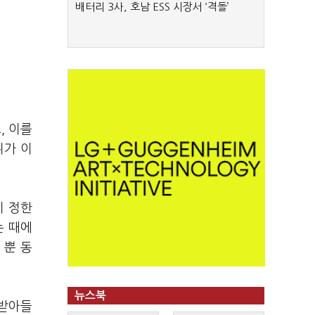
배터리 3사, 호남 ESS 시장서 ‘격돌’
, 이를
위가 이
이 정한
는 때에
 뿐 동
뉴스북
 받아들