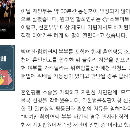
이날 재판부는 약 50분간 동성혼이 인정되지 않
으로 살폈습니다. 원고인 황희연씨는 <뉴스토마토
어렵고, 신혼부부 대상 제도나 지원에서도 배제된
직접 이야기를 하게 돼 많이 떨렸다"고 했습니다.
박여진·황희연씨 부부를 포함해 현재 혼인평등 소송
청에 혼인신고를 접수한 뒤 불수리 처분을 받으면,
헌 여부를 가려달라는 위헌법률심판제청 신청도 
헌법에 위배될 가능성이 있다고 판단될 경우 법원
혼인평등 소송을 기획하고 지원한 시민단체 '모두의
불복 신청을 각하했습니다. 위헌법률심판제청 신
한 건 헌법상의 평등권과 혼인의 자유를 침해"라
"박여진·황희연씨 부부 사건의 경우 판사가 직접
현재 지방법원에서 1심 재판이 진행 중"이라고 했