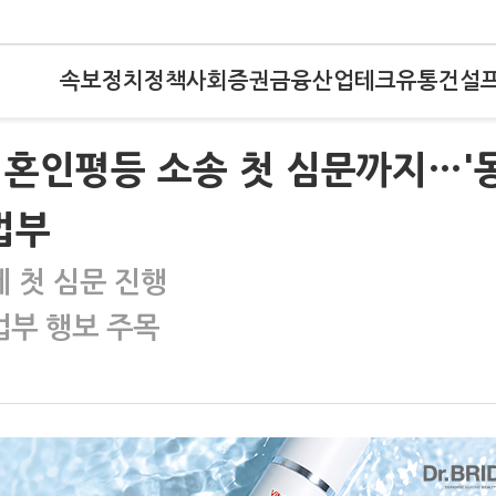
속보
정치
정책
사회
증권
금융
산업
테크
유통
건설
 혼인평등 소송 첫 심문까지…'
법부
에 첫 심문 진행
법부 행보 주목