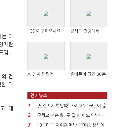
"CD로 구워오세요"
콘서트 전당대회
라는 이
부양자란
제도입니
AI 인재 쟁탈전
휴대폰이 끊긴 30분
씨의 건
인한 뒤
인기뉴스
1
(민선 9기 한달)③'7조 채무' 곳간에 충
고, 대
격…추미애, 20년...
2
구광모-젠슨 황, 두 달 만에 또 만난다…
로봇·AI 등 논...
3
[IB토마토]아워홈 떠난 구미현, 본느에