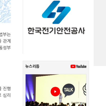
사법부는
와 관계
 동성부
뉴스리듬
을 진행
고 심리