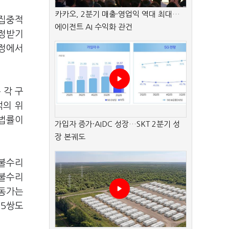
카카오, 2분기 매출·영업익 역대 최대…
 집중적
에이전트 AI 수익화 관건
인정받기
법정에서
 각 구
석의 위
 법률이
가입자 증가·AIDC 성장…SKT 2분기 성
장 본궤도
 불수리
 불수리
활동가는
"5쌍도