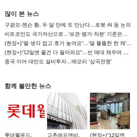
많이 본 뉴스
구광모-젠슨 황, 두 달 만에 또 만난다…로봇·AI 등 논의
비트코인도 국가자산으로…'보관·평가·처분' 기준은
숙제
(현장+)"팔 생각 접고 호가 높여요"…'덜 똘똘한 한 채'
20억 키맞추기
(현장+)"12일엔 물건 다 들어와요"…빈 매대 채우며 문
연 홈플러스
중국 이어 대만도 설비투자…메모리 ‘삼국전쟁’
함께 볼만한 뉴스
롯데웰푸드,
교촌에프앤비,
(현장+)"12일엔