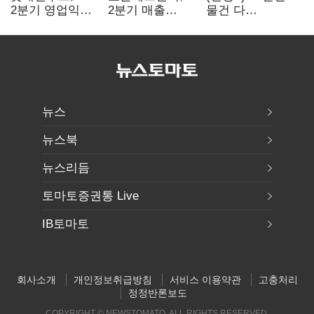
2분기 영업익
2분기 매출
물건 다
89%↑…해외
1323억원…
들어와요"…빈
사업이 실적 견인
전년보다 4.9%↑
매대 채우며 문
연 홈플러스
뉴스
뉴스북
뉴스리듬
토마토증권통 Live
IB토마토
회사소개
개인정보취급방침
서비스 이용약관
고충처리
정정반론보도
COPYRIGHT © NEWSTOMATO. ALL RIGHTS RESERVED.