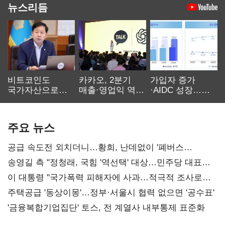
뉴스리듬
비트코인도
카카오, 2분기
가입자 증가
국가자산으로…'
매출·영업익 역대
·AIDC 성장…
보관·평가·처분'
최대…에이전트
SKT 2분기 성장
기준은 숙제
AI 수익화 관건
본궤도
주요 뉴스
공급 속도전 외치더니…황희, 난데없이 '폐버스
리모델링' 제안
송영길 측 "정청래, 국힘 '역선택' 대상…민주당 대표로
총선 지휘 못해"
이 대통령 "국가폭력 피해자에 사과…적극적 조사로
진실 밝혀야"
주택공급 '동상이몽'…정부·서울시 협력 없으면 '공수표'
'금융복합기업집단' 토스, 전 계열사 내부통제 표준화