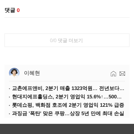
댓글
0
0/0
댓글 더보기
이혜현
교촌에프앤비, 2분기 매출 1323억원… 전년보다 4.9%↑
현대지에프홀딩스, 2분기 영업익 15.6%↑…500억 규모 자사주 매입
롯데쇼핑, 백화점 호조에 2분기 영업익 121% 급증
과징금 '폭탄' 맞은 쿠팡…상장 5년 만에 최대 손실