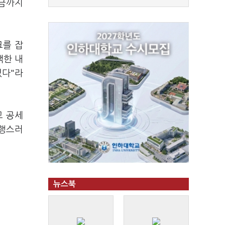
지금까지
크를 잡
백한 내
었다"라
고 공세
다행스러
뉴스북