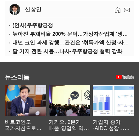
신상민
(인사)우주항공청
높아진 부채비율 200% 문턱…가상자산업계 '생존 시험대'
내년 코인 과세 강행…관건은 '취득가액 산정·자산 이동'
달 기지 전환 시동…나사·우주항공청 협력 강화
뉴스리듬
비트코인도
카카오, 2분기
가입자 증가
국가자산으로…'
매출·영업익 역대
·AIDC 성장…
보관·평가·처분'
최대…에이전트
SKT 2분기 성장