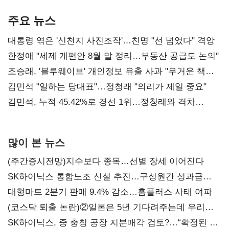
기준은 숙제
AI 수익화 관건
본궤도
주요 뉴스
대통령 엮은 '신천지 사진조작'…친명 "선 넘었다" 격앙
한정애 "세제 개편안 8월 말 정리…부동산 공급도 논의"
조승래, '블루웨이브' 개인정보 유출 사과 "무거운 책임
통감"
김민석 "일하는 당대표"…정청래 "의리가 제일 중요"
김민석, 누적 45.42%로 경선 1위…정청래와 격차
0.86%p(2보)
많이 본 뉴스
(주간증시전망)지수보다 종목…선별 장세 이어진다
SK하이닉스 통합노조 신설 추진…구성원간 성과급
불만 확산
대형마트 2분기 판매 9.4% 감소…홈플러스 사태 여파
(코스닥 퇴출 논란)②일본은 5년 기다려주는데 우리는
당장 퇴출?…시간만으론 부족한 코스닥 구하기
SK하이닉스, 중 충칭 공장 지분매각 검토?…“확정된 바