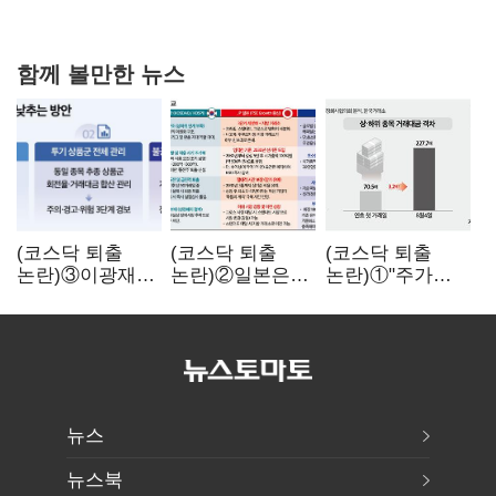
없어”
함께 볼만한 뉴스
(코스닥 퇴출
(코스닥 퇴출
(코스닥 퇴출
논란)③이광재
논란)②일본은
논란)①"주가
"과속 잡더라도
5년
누르기 잡으려다
자동차 없애지는
기다려주는데
옥토 태운다"…
말아야"
우리는 당장
세법 개정안의
퇴출?…
맹점과 역설
시간만으론
부족한 코스닥
구하기
뉴스
뉴스북