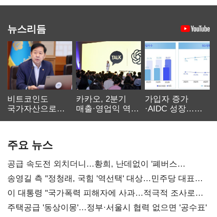
뉴스리듬
비트코인도
카카오, 2분기
가입자 증가
국가자산으로…'
매출·영업익 역대
·AIDC 성장…
보관·평가·처분'
최대…에이전트
SKT 2분기 성장
기준은 숙제
AI 수익화 관건
본궤도
주요 뉴스
공급 속도전 외치더니…황희, 난데없이 '폐버스
리모델링' 제안
송영길 측 "정청래, 국힘 '역선택' 대상…민주당 대표로
총선 지휘 못해"
이 대통령 "국가폭력 피해자에 사과…적극적 조사로
진실 밝혀야"
주택공급 '동상이몽'…정부·서울시 협력 없으면 '공수표'