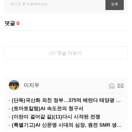
댓글
0
0/0
댓글 더보기
이지우
(단독)국산화 외친 정부…375억 베란다 태양광 사업엔 중국산만 남았다
(토마토칼럼)AI 속도전의 청구서
(이란이 걸어갈 길)(11)다시 시작된 전쟁
(특별기고)AI 신문명 시대의 심장, 원전 SMR 생태계 복원의 마지막 골든타임을 붙잡아라