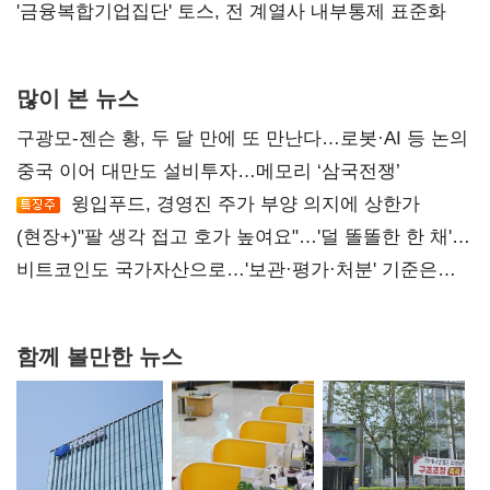
'금융복합기업집단' 토스, 전 계열사 내부통제 표준화
많이 본 뉴스
구광모-젠슨 황, 두 달 만에 또 만난다…로봇·AI 등 논의
중국 이어 대만도 설비투자…메모리 ‘삼국전쟁’
윙입푸드, 경영진 주가 부양 의지에 상한가
(현장+)"팔 생각 접고 호가 높여요"…'덜 똘똘한 한 채'
20억 키맞추기
비트코인도 국가자산으로…'보관·평가·처분' 기준은
숙제
함께 볼만한 뉴스