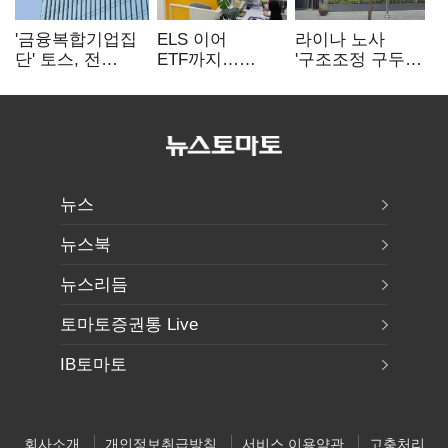
'금융복합기업집
ELS 이어
라이나 노사
단' 토스, 전
ETF까지…
'구조조정 구두
계열사 내부통제
고위험상품 판매
합의안' 도출
표준화
제동 걸린 은행
뉴스
뉴스북
뉴스리듬
토마토증권통 Live
IB토마토
회사소개
개인정보취급방침
서비스 이용약관
고충처리