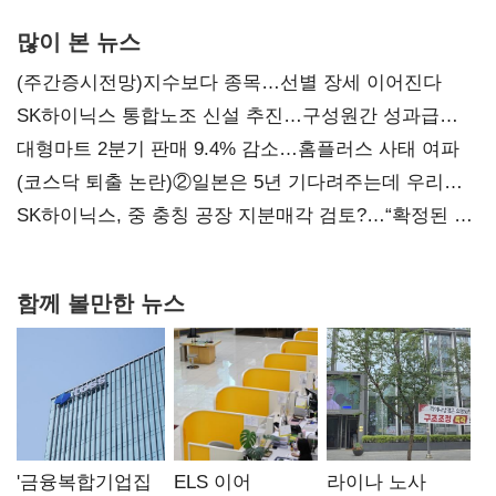
많이 본 뉴스
(주간증시전망)지수보다 종목…선별 장세 이어진다
SK하이닉스 통합노조 신설 추진…구성원간 성과급
불만 확산
대형마트 2분기 판매 9.4% 감소…홈플러스 사태 여파
(코스닥 퇴출 논란)②일본은 5년 기다려주는데 우리는
당장 퇴출?…시간만으론 부족한 코스닥 구하기
SK하이닉스, 중 충칭 공장 지분매각 검토?…“확정된 바
없어”
함께 볼만한 뉴스
'금융복합기업집
ELS 이어
라이나 노사