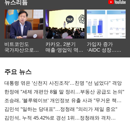
뉴스리듬
비트코인도
카카오, 2분기
가입자 증가
국가자산으로…'
매출·영업익 역대
·AIDC 성장…
보관·평가·처분'
최대…에이전트
SKT 2분기 성장
기준은 숙제
AI 수익화 관건
본궤도
주요 뉴스
대통령 엮은 '신천지 사진조작'…친명 "선 넘었다" 격앙
한정애 "세제 개편안 8월 말 정리…부동산 공급도 논의"
조승래, '블루웨이브' 개인정보 유출 사과 "무거운 책임
통감"
김민석 "일하는 당대표"…정청래 "의리가 제일 중요"
김민석, 누적 45.42%로 경선 1위…정청래와 격차
0.86%p(2보)