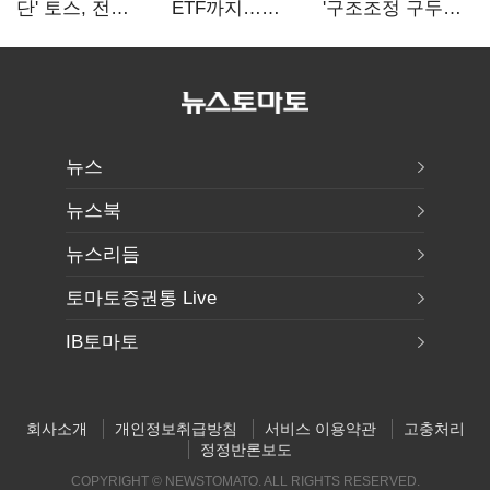
단' 토스, 전
ETF까지…
'구조조정 구두
계열사 내부통제
고위험상품 판매
합의안' 도출
표준화
제동 걸린 은행
뉴스
뉴스북
뉴스리듬
토마토증권통 Live
IB토마토
회사소개
개인정보취급방침
서비스 이용약관
고충처리
정정반론보도
COPYRIGHT © NEWSTOMATO. ALL RIGHTS RESERVED.