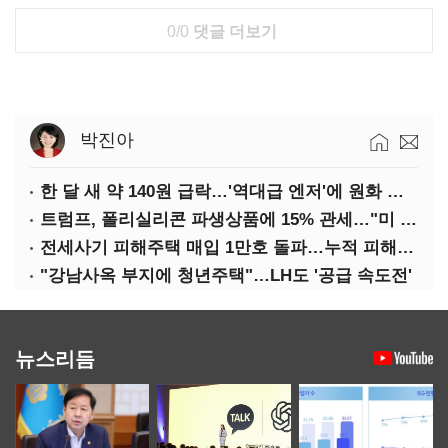
0/0
댓글 더보기
박진아
한 달 새 약 140원 급락…'역대급 엔저'에 원화 변곡점
트럼프, 폴리실리콘 파생상품에 15% 관세…"미 산업 재건"
전세사기 피해주택 매입 1만호 돌파…누적 피해자 4만278명
"강남사옥 부지에 청년주택"…LH도 '공급 속도전'
뉴스리듬