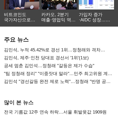
비트코인도
카카오, 2분기
가입자 증가
국가자산으로…'
매출·영업익 역대
·AIDC 성장…
보관·평가·처분'
최대…에이전트
SKT 2분기 성장
기준은 숙제
AI 수익화 관건
본궤도
주요 뉴스
김민석, 누적 45.42%로 경선 1위…정청래와 격차
0.86%p(2보)
김민석, 제주·인천 당대표 경선서 '1위'(1보)
공세 멈춘 김민석…정청래 "갈등은 제가 수습"
"팀 정청래 정리" "이중잣대 말라"…민주 최고위원 계파
다툼 격화
김민석 "경선갈등 완전 제로 노력"…정청래 "반명 공세
사과부터"
많이 본 뉴스
전국 기름값 12주 연속 하락…서울 휘발윳값 1909원