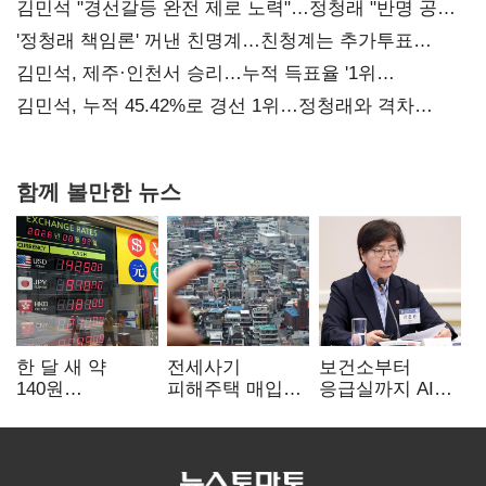
김민석 "경선갈등 완전 제로 노력"…정청래 "반명 공세
사과부터"
'정청래 책임론' 꺼낸 친명계…친청계는 추가투표
때리기
김민석, 제주·인천서 승리…누적 득표율 '1위
탈환'(종합)
김민석, 누적 45.42%로 경선 1위…정청래와 격차
0.86%p(2보)
함께 볼만한 뉴스
한 달 새 약
전세사기
보건소부터
140원
피해주택 매입
응급실까지 AI
급락…'역대급
1만호 돌파…
확산…지역의료
엔저'에 원화
누적 피해자
혁신 본격화
변곡점
4만278명