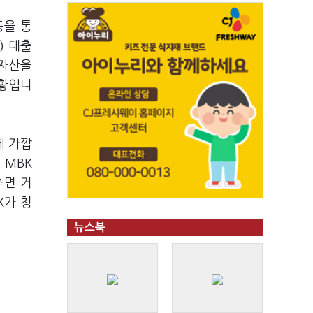
등을 통
) 대출
 자산을
상황입니
에 가깝
 MBK
추면 거
K가 청
뉴스북