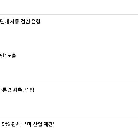
 판매 제동 걸린 은행
안' 도출
대통령 최측근' 입
5% 관세…"미 산업 재건"