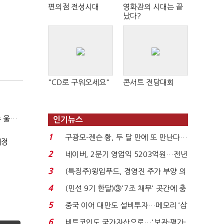
편의점 전성시대
영화관의 시대는 끝
났다?
"CD로 구워오세요"
콘서트 전당대회
(SPC 민낯)③"일매출 280만원 찍어도 수익 제자리"…점주 울리는 '상시 할인'
인기뉴스
1
구광모-젠슨 황, 두 달 만에 또 만난다…
예정
로봇·AI 등 논...
2
네이버, 2분기 영업익 5203억원…전년
비 0.2% 감소...
3
(특징주)윙입푸드, 경영진 주가 부양 의
지에 상한가...
4
(민선 9기 한달)③'7조 채무' 곳간에 충
격…추미애, 20년...
5
중국 이어 대만도 설비투자…메모리 ‘삼
국전쟁’
6
비트코인도 국가자산으로…'보관·평가·