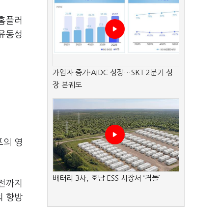
 홈플러
 유동성
가입자 증가·AIDC 성장…SKT 2분기 성
장 본궤도
포의 영
배터리 3사, 호남 ESS 시장서 ‘격돌’
 전까지
의 향방