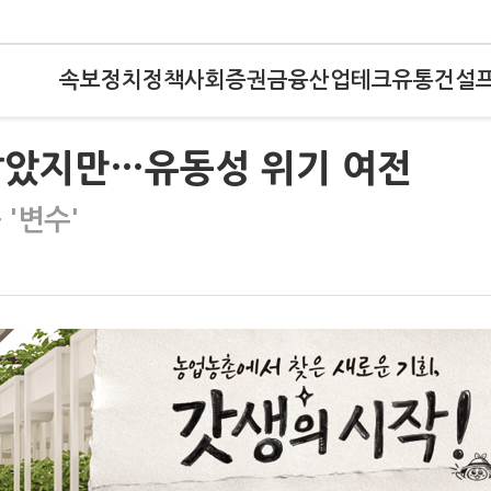
속보
정치
정책
사회
증권
금융
산업
테크
유통
건설
팔았지만…유동성 위기 여전
'변수'