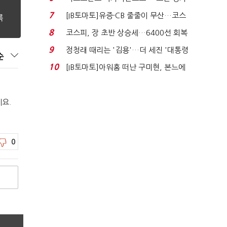
처분' 기준은 ...
7
[IB토마토]유증·CB 줄줄이 무산…코스
닥 벌점 급증에 ...
8
코스피, 장 초반 상승세…6400선 회복
시도
9
정청래 때리는 '김용'…더 세진 '대통령
순
최측근' 입...
10
[IB토마토]아워홈 떠난 구미현, 본느에
340억 베팅…가...
요.
0