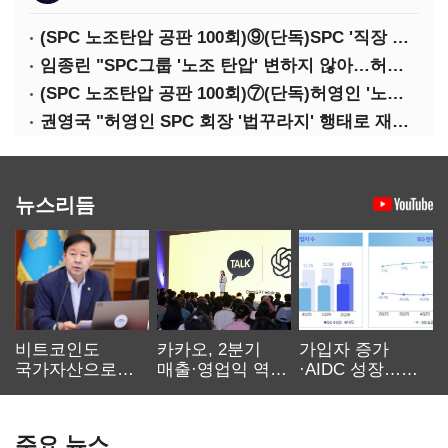
(SPC 노조탄압 공판 100회)⑨(단독)SPC '직장 갑질' 도 넘었다…'성희롱·돈 갈취' 묵인
임종린 "SPC그룹 '노조 탄압' 변하지 않아…허영인 회장 '강력한 처벌' 필요"
(SPC 노조탄압 공판 100회)⑦(단독)허영인 '노조탄압' 재판 중인데…언론 제보했다고 '보복성 조치'
권영국 "허영인 SPC 회장 '법꾸라지' 행태로 재판 지연…'노조 탄압' 증거 쏟아져"
뉴스리듬
비트코인도
카카오, 2분기
가입자 증가
국가자산으로…'
매출·영업익 역대
·AIDC 성장…
보관·평가·처분'
최대…에이전트
SKT 2분기 성장
기준은 숙제
AI 수익화 관건
본궤도
주요 뉴스