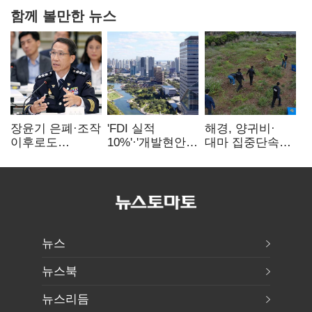
함께 볼만한 뉴스
장윤기 은폐·조작
'FDI 실적
해경, 양귀비·
이후로도
10%'·'개발현안
대마 집중단속…
정보유출·
산적'…
4개월 동안
내부비위…경찰
인천경제청장
249명 검거
신뢰는 어디에
구원투수 찾기
뉴스
뉴스북
뉴스리듬