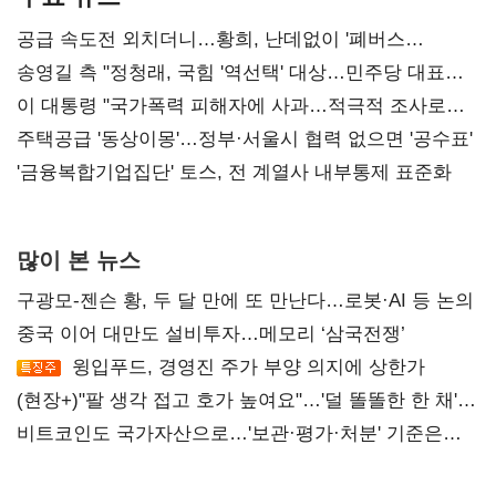
공급 속도전 외치더니…황희, 난데없이 '폐버스
리모델링' 제안
송영길 측 "정청래, 국힘 '역선택' 대상…민주당 대표로
총선 지휘 못해"
이 대통령 "국가폭력 피해자에 사과…적극적 조사로
진실 밝혀야"
주택공급 '동상이몽'…정부·서울시 협력 없으면 '공수표'
'금융복합기업집단' 토스, 전 계열사 내부통제 표준화
많이 본 뉴스
구광모-젠슨 황, 두 달 만에 또 만난다…로봇·AI 등 논의
중국 이어 대만도 설비투자…메모리 ‘삼국전쟁’
윙입푸드, 경영진 주가 부양 의지에 상한가
(현장+)"팔 생각 접고 호가 높여요"…'덜 똘똘한 한 채'
20억 키맞추기
비트코인도 국가자산으로…'보관·평가·처분' 기준은
숙제